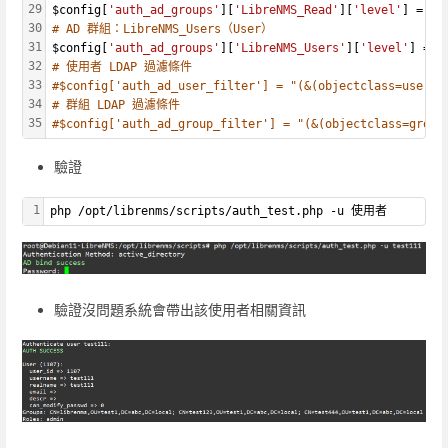
29
$config[
'auth_ad_groups'
][
'LibreNMS_Read'
][
'level'
] = 
5
;
30
# AD 群組：LibreNMS_Users（User）
31
$config[
'auth_ad_groups'
][
'LibreNMS_Users'
][
'level'
] = 
1
32
# 使用者 LDAP 過濾條件
33
#$config['auth_ad_user_filter'] = "(&(objectclass=user)(
34
# 群組 LDAP 過濾條件
35
#$config['auth_ad_group_filter'] = "(&(objectclass=group
驗證
1
php /opt/librenms/scripts/auth_test.php -u 使用者
驗證沒問題系統會帶出該使用者相關資訊