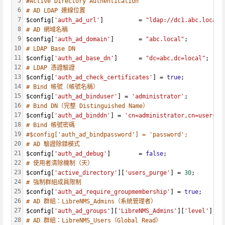
5
#Active Directory Authentication
6
# AD LDAP 連線位置
7
$config[
'auth_ad_url'
]          = 
"ldap://dc1.abc.local"
8
# AD 網域名稱
9
$config[
'auth_ad_domain'
]       = 
"abc.local"
;
10
# LDAP Base DN
11
$config[
'auth_ad_base_dn'
]      = 
"dc=abc,dc=local"
;
12
# LDAP 憑證驗證
13
$config[
'auth_ad_check_certificates'
] = 
true
;
14
# Bind 帳號（帳號名稱）
15
$config[
'auth_ad_binduser'
] = 
'administrator'
;
16
# Bind DN（完整 Distinguished Name）
17
$config[
'auth_ad_binddn'
] = 
'cn=administrator,cn=users,d
18
# Bind 帳號密碼
19
#$config['auth_ad_bindpassword'] = 'password';
20
# AD 驗證除錯模式
21
$config[
'auth_ad_debug'
]        = 
false
;
22
# 使用者清除機制（天）
23
$config[
'active_directory'
][
'users_purge'
] = 
30
;
24
# 強制群組成員限制
25
$config[
'auth_ad_require_groupmembership'
] = 
true
;
26
# AD 群組：LibreNMS_Admins（系統管理者）
27
$config[
'auth_ad_groups'
][
'LibreNMS_Admins'
][
'level'
] = 
28
# AD 群組：LibreNMS_Users（Global Read）