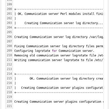
199
200
+------------------------------------------------------
201
| OK, Communication server Perl modules install finishe
202
|                                                      
203
|     Creating Communication server log directory...   
204
+------------------------------------------------------
205
206
Creating Communication server log directory /var/log/oc
207
208
Fixing Communication server log directory files permiss
209
Configuring logrotate 
for
 Communication server.
210
Removing old communication server logrotate file /etc/l
211
Writing communication server logrotate to file /etc/log
212
213
214
+------------------------------------------------------
215
|        OK, Communication server log directory created
216
|                                                      
217
|   Creating Communication server plugins configuration
218
+------------------------------------------------------
219
220
Creating Communication server plugins configuration dir
221