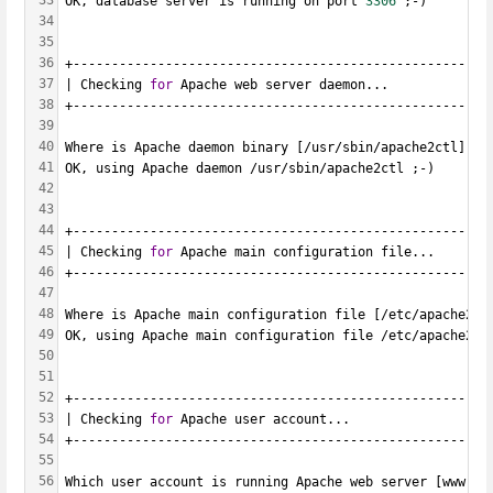
33
OK, database server is running on port 
3306
 ;-)
34
35
36
+------------------------------------------------------
37
| Checking 
for
 Apache web server daemon...             
38
+------------------------------------------------------
39
40
Where is Apache daemon binary [/usr/sbin/apache2ctl] ?
41
OK, using Apache daemon /usr/sbin/apache2ctl ;-)
42
43
44
+------------------------------------------------------
45
| Checking 
for
 Apache main configuration file...       
46
+------------------------------------------------------
47
48
Where is Apache main configuration file [/etc/apache2/a
49
OK, using Apache main configuration file /etc/apache2/a
50
51
52
+------------------------------------------------------
53
| Checking 
for
 Apache user account...                  
54
+------------------------------------------------------
55
56
Which user account is running Apache web server [www-da