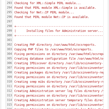
293
Checking for XML::Simple PERL module...
294
Found that PERL module XML::Simple is available.
295
Checking for Net::IP PERL module...
296
Found that PERL module Net::IP is available.
297
298
+------------------------------------------------------
299
|      Installing files for Administration server...   
300
+------------------------------------------------------
301
302
Creating PHP directory /var/www/html/ocsreports.
303
Copying PHP files to /var/www/html/ocsreports.
304
Fixing permissions on directory /var/www/html/ocsreport
305
Creating database configuration file /var/www/html/ocsr
306
Creating IPDiscover directory /var/lib/ocsinventory-rep
307
Fixing permissions on directory /var/lib/ocsinventory-r
308
Creating packages directory /var/lib/ocsinventory-repor
309
Fixing permissions on directory /var/lib/ocsinventory-r
310
Creating snmp mibs directory /var/lib/ocsinventory-repo
311
Fixing permissions on directory /var/lib/ocsinventory-r
312
Creating Administration server log files directory /var
313
Fixing permissions on directory /var/lib/ocsinventory-r
314
Creating Administration server temporary files director
315
Fixing permissions on directory /var/lib/ocsinventory-r