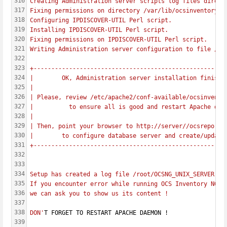
316
Creating Administration server scripts log files direct
317
Fixing permissions on directory /var/lib/ocsinventory-r
318
Configuring IPDISCOVER-UTIL Perl script.
319
Installing IPDISCOVER-UTIL Perl script.
320
Fixing permissions on IPDISCOVER-UTIL Perl script.
321
Writing Administration server configuration to file /et
322
323
+------------------------------------------------------
324
|        OK, Administration server installation finishe
325
|                                                      
326
| Please, review /etc/apache2/conf-available/ocsinvento
327
|          to ensure all is good and restart Apache dae
328
|                                                      
329
| Then, point your browser to http://server//ocsreports
330
|        to configure database server and create/update
331
+------------------------------------------------------
332
333
334
Setup has created a log file /root/OCSNG_UNIX_SERVER-2.
335
If you encounter error while running OCS Inventory NG M
336
we can ask you to show us its content !
337
338
DON'
T FORGET TO RESTART APACHE DAEMON !
339