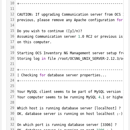
10
+------------------------------------------------------
11
12
CAUTION: If upgrading Communication server from OCS Inv
13
previous, please remove any Apache configuration 
for
 Co
14
15
Do you wish to continue ([y]/n)?
16
Assuming Communication server 
1
.0 RC2 or previous is no
17
on this computer.
18
19
Starting OCS Inventory NG Management server setup from 
20
Storing log 
in
 file /root/OCSNG_UNIX_SERVER-2.12.3/ocs_
21
22
+------------------------------------------------------
23
| Checking 
for
 database server properties...           
24
+------------------------------------------------------
25
26
Your MySQL client seems to be part of MySQL version 
10
.
27
Your computer seems to be running MySQL 
4
.1 or higher, 
28
29
Which host is running database server [localhost] ?
30
OK, database server is running on host localhost ;-)
31
32
On which port is running database server [3306] ?