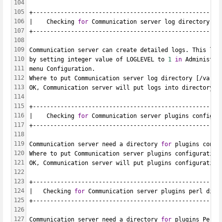
104
105
+------------------------------------------------------
106
|    Checking 
for
 Communication server log directory...
107
+------------------------------------------------------
108
109
Communication server can create detailed logs. This log
110
by setting integer value of LOGLEVEL to 
1
in
 Administra
111
menu Configuration.
112
Where to put Communication server log directory [/var/l
113
OK, Communication server will put logs into directory /
114
115
+------------------------------------------------------
116
|    Checking 
for
 Communication server plugins configur
117
+------------------------------------------------------
118
119
Communication server need a directory 
for
 plugins confi
120
Where to put Communication server plugins configuration
121
OK, Communication server will put plugins configuration
122
123
+------------------------------------------------------
124
|   Checking 
for
 Communication server plugins perl dire
125
+------------------------------------------------------
126
127
Communication server need a directory 
for
 plugins Perl 