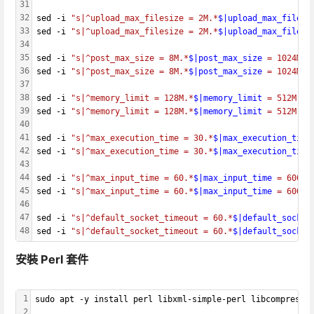
31
32
sed -i 
"s|^upload_max_filesize = 2M.*
$|upload_max_filesi
33
sed -i 
"s|^upload_max_filesize = 2M.*
$|upload_max_filesi
34
35
sed -i 
"s|^post_max_size = 8M.*
$|post_max_size
 = 1024M|"
36
sed -i 
"s|^post_max_size = 8M.*
$|post_max_size
 = 1024M|"
37
38
sed -i 
"s|^memory_limit = 128M.*
$|memory_limit
 = 512M|"
 
39
sed -i 
"s|^memory_limit = 128M.*
$|memory_limit
 = 512M|"
 
40
41
sed -i 
"s|^max_execution_time = 30.*
$|max_execution_time
42
sed -i 
"s|^max_execution_time = 30.*
$|max_execution_time
43
44
sed -i 
"s|^max_input_time = 60.*
$|max_input_time
 = 600|"
45
sed -i 
"s|^max_input_time = 60.*
$|max_input_time
 = 600|"
46
47
sed -i 
"s|^default_socket_timeout = 60.*
$|default_socket
48
sed -i 
"s|^default_socket_timeout = 60.*
$|default_socket
安裝 Perl 套件
1
sudo apt -y install perl libxml-simple-perl libcompress-
2