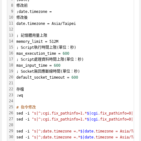
8
修改前
9
;date.timezone = 
10
修改後
11
date.timezone = Asia/Taipei
12
13
; 記憶體用量上限
14
memory_limit = 512M
15
; Script執行時間上限(單位：秒)
16
max_execution_time = 
600
17
; Script處理資料時間上限(單位：秒)
18
max_input_time = 
600
19
; Socket無回應斷線時間(單位：秒)
20
default_socket_timeout = 
600
21
22
存檔
23
:wq
24
25
# 指令修改
26
sed -i 
"s|^;cgi.fix_pathinfo=1.*
$|cgi
.fix_pathinfo=0|"
 /
27
sed -i 
"s|^;cgi.fix_pathinfo=1.*
$|cgi
.fix_pathinfo=0|"
 /
28
29
sed -i 
"s|^;date.timezone =.*
$|date
.timezone = Asia/Taip
30
sed -i 
"s|^;date.timezone =.*
$|date
.timezone = Asia/Taip