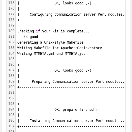
175
|                 OK, looks good ;-)                   
176
|                                                      
177
|     Configuring Communication server Perl modules... 
178
+------------------------------------------------------
179
180
Checking 
if
 your kit is complete...
181
Looks good
182
Generating a Unix-style Makefile
183
Writing Makefile 
for
 Apache::Ocsinventory
184
Writing MYMETA.yml and MYMETA.json
185
186
+------------------------------------------------------
187
|                 OK, looks good ;-)                   
188
|                                                      
189
|      Preparing Communication server Perl modules...  
190
+------------------------------------------------------
191
192
193
+------------------------------------------------------
194
|                 OK, prepare finshed ;-)              
195
|                                                      
196
|     Installing Communication server Perl modules...  
197
+------------------------------------------------------
198