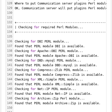
128
Where to put Communication server plugins Perl modules 
129
OK, Communication server will put plugins Perl modules 
130
131
132
+------------------------------------------------------
133
| Checking 
for
 required Perl Modules...                
134
+------------------------------------------------------
135
136
Checking 
for
 DBI PERL module...
137
Found that PERL module DBI is available.
138
Checking 
for
 Apache::DBI PERL module...
139
Found that PERL module Apache::DBI is available.
140
Checking 
for
 DBD::mysql PERL module...
141
Found that PERL module DBD::mysql is available.
142
Checking 
for
 Compress::Zlib PERL module...
143
Found that PERL module Compress::Zlib is available.
144
Checking 
for
 XML::Simple PERL module...
145
Found that PERL module XML::Simple is available.
146
Checking 
for
 Net::IP PERL module...
147
Found that PERL module Net::IP is available.
148
Checking 
for
 Archive::Zip Perl module...
149
Found that PERL module Archive::Zip is available.
150