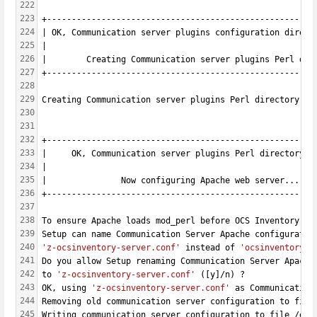
222
223
+------------------------------------------------------
224
| OK, Communication server plugins configuration direct
225
|                                                      
226
|        Creating Communication server plugins Perl dir
227
+------------------------------------------------------
228
229
Creating Communication server plugins Perl directory /e
230
231
232
+------------------------------------------------------
233
|     OK, Communication server plugins Perl directory c
234
|                                                      
235
|               Now configuring Apache web server...   
236
+------------------------------------------------------
237
238
To ensure Apache loads mod_perl before OCS Inventory NG
239
Setup can name Communication Server Apache configuratio
240
'z-ocsinventory-server.conf'
 instead of 
'ocsinventory-s
241
Do you allow Setup renaming Communication Server Apache
242
to 
'z-ocsinventory-server.conf'
 ([y]/n) ?
243
OK, using 
'z-ocsinventory-server.conf'
 as Communication
244
Removing old communication server configuration to file
245
Writing communication server configuration to file /etc