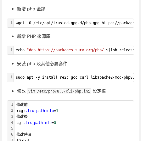
新增 php 金鑰
1
wget -O /etc/apt/trusted.gpg.d/php.gpg https://packages.
新增 PHP 來源庫
1
echo 
"deb https://packages.sury.org/php/ 
$(lsb_release -
安裝 php 及其他必要套件
1
sudo apt -y install re2c gcc curl libapache2-mod-php8.3 
修改
設定檔
vim /etc/php/8.3/cli/php.ini
1
修改前
2
;cgi
.fix_pathinfo
=
1
3
修改後
4
cgi
.fix_pathinfo
=
0
5
6
修改時區
7
[Date]