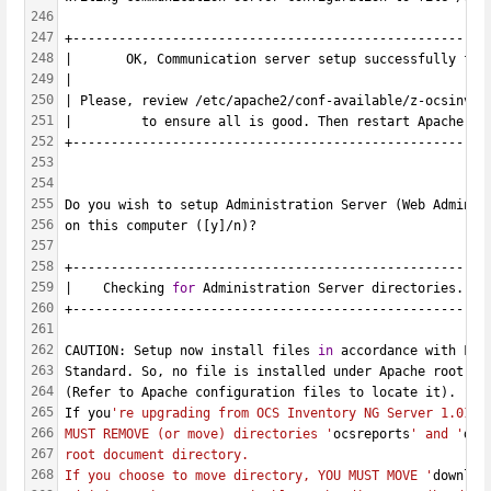
246
247
+------------------------------------------------------
248
|       OK, Communication server setup successfully fin
249
|                                                      
250
| Please, review /etc/apache2/conf-available/z-ocsinven
251
|         to ensure all is good. Then restart Apache da
252
+------------------------------------------------------
253
254
255
Do you wish to setup Administration Server (Web Adminis
256
on this computer ([y]/n)?
257
258
+------------------------------------------------------
259
|    Checking 
for
 Administration Server directories... 
260
+------------------------------------------------------
261
262
CAUTION: Setup now install files 
in
 accordance with Fil
263
Standard. So, no file is installed under Apache root do
264
(Refer to Apache configuration files to locate it).
265
If you
're upgrading from OCS Inventory NG Server 1.01 a
266
MUST REMOVE (or move) directories '
ocsreports
' and '
dow
267
root document directory.
268
If you choose to move directory, YOU MUST MOVE '
downloa