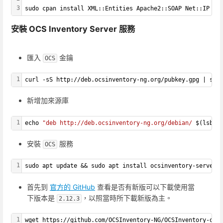
3
sudo cpan install XML::Entities Apache2::SOAP Net::IP Ap
安裝 OCS Inventory Server 服務
匯入
金鑰
OCS
1
curl -sS http://deb.ocsinventory-ng.org/pubkey.gpg | sud
新增加來源庫
1
echo 
"deb http://deb.ocsinventory-ng.org/debian/ 
$(lsb_r
安裝
服務
OCS
1
sudo apt update && sudo apt install ocsinventory-server 
首先到
官方的 GitHub
查看是否有新版可以下載使用當
下版本是
，以照當時所下載新版為主。
2.12.3
1
wget https://github.com/OCSInventory-NG/OCSInventory-ocs