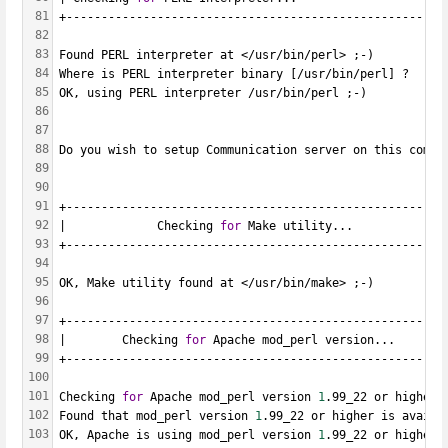
81
+------------------------------------------------------
82
83
Found PERL interpreter at </usr/bin/perl> ;-)
84
Where is PERL interpreter binary [/usr/bin/perl] ?
85
OK, using PERL interpreter /usr/bin/perl ;-)
86
87
88
Do you wish to setup Communication server on this compu
89
90
91
+------------------------------------------------------
92
|             Checking 
for
 Make utility...             
93
+------------------------------------------------------
94
95
OK, Make utility found at </usr/bin/make> ;-)
96
97
+------------------------------------------------------
98
|        Checking 
for
 Apache mod_perl version...       
99
+------------------------------------------------------
100
101
Checking 
for
 Apache mod_perl version 
1
.99_22 or higher
102
Found that mod_perl version 
1
.99_22 or higher is availa
103
OK, Apache is using mod_perl version 
1
.99_22 or higher 