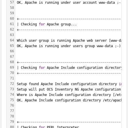
57
OK, Apache is running under user account www-data ;-)
58
59
60
+------------------------------------------------------
61
| Checking 
for
 Apache group...                         
62
+------------------------------------------------------
63
64
Which user group is running Apache web server [www-data
65
OK, Apache is running under users group www-data ;-)
66
67
68
+------------------------------------------------------
69
| Checking 
for
 Apache Include configuration directory..
70
+------------------------------------------------------
71
72
Setup found Apache Include configuration directory 
in
 /
73
Setup will put OCS Inventory NG Apache configuration 
in
74
Where is Apache Include configuration directory [/etc/a
75
OK, Apache Include configuration directory /etc/apache2
76
77
78
79
+------------------------------------------------------
80
| Checking 
for
 PERL Interpreter...                     