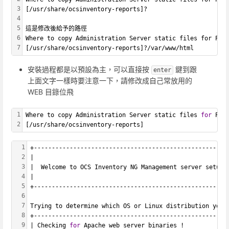
3
[/usr/share/ocsinventory-reports]?
4
5
這是修改後給予的路徑
6
Where to copy Administration Server static files for PHP
7
[/usr/share/ocsinventory-reports]?/var/www/html
安裝過程都是以預設為主，可以直接按
鍵到跟
enter
上面文字一樣時要注意一下，請修改成自己常放用的
WEB 目錄位飛
1
Where to copy Administration Server static files 
for
 PHP
2
[/usr/share/ocsinventory-reports]
1
+------------------------------------------------------
2
|                                                      
3
|  Welcome to OCS Inventory NG Management server setup 
4
|                                                      
5
+------------------------------------------------------
6
7
Trying to determine which OS or Linux distribution you 
8
+------------------------------------------------------
9
| Checking 
for
 Apache web server binaries !            