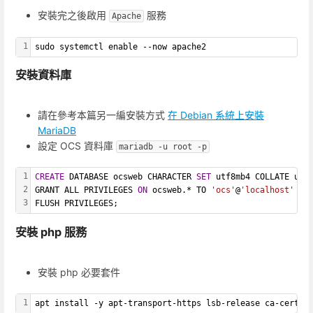
安裝完之後啟用
服務
Apache
1
sudo systemctl enable --now apache2
安裝資料庫
請在參考本篇另一編安裝方式
在 Debian 系統上安裝
MariaDB
設定 OCS 資料庫
mariadb -u root -p
1
CREATE
 DATABASE ocsweb CHARACTER 
SET
 utf8mb4 COLLATE utf
2
GRANT ALL PRIVILEGES 
ON
 ocsweb.* TO 
'ocs'
@
'localhost'
 ID
3
FLUSH PRIVILEGES;
安裝 php 服務
安裝 php 必要套件
1
apt install -y apt-transport-https lsb-release ca-certif