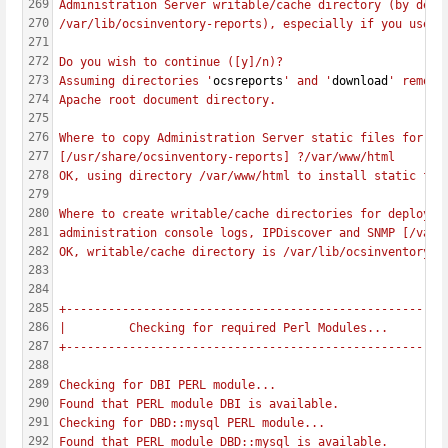
269
Administration Server writable/cache directory (by defa
270
/var/lib/ocsinventory-reports), especially if you use d
271
272
Do you wish to continue ([y]/n)?
273
Assuming directories '
ocsreports
' and '
download
' remove
274
Apache root document directory.
275
276
Where to copy Administration Server static files for PH
277
[/usr/share/ocsinventory-reports] ?/var/www/html    
278
OK, using directory /var/www/html to install static fil
279
280
Where to create writable/cache directories for deployme
281
administration console logs, IPDiscover and SNMP [/var/
282
OK, writable/cache directory is /var/lib/ocsinventory-r
283
284
285
+------------------------------------------------------
286
|         Checking for required Perl Modules...        
287
+------------------------------------------------------
288
289
Checking for DBI PERL module...
290
Found that PERL module DBI is available.
291
Checking for DBD::mysql PERL module...
292
Found that PERL module DBD::mysql is available.