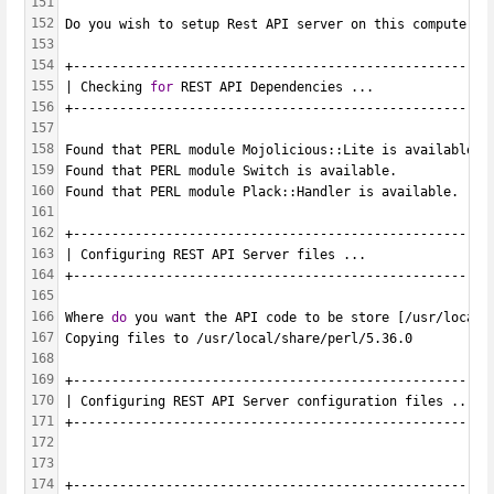
151
152
Do you wish to setup Rest API server on this computer (
153
154
+------------------------------------------------------
155
| Checking 
for
 REST API Dependencies ...               
156
+------------------------------------------------------
157
158
Found that PERL module Mojolicious::Lite is available.
159
Found that PERL module Switch is available.
160
Found that PERL module Plack::Handler is available.
161
162
+------------------------------------------------------
163
| Configuring REST API Server files ...                
164
+------------------------------------------------------
165
166
Where 
do
 you want the API code to be store [/usr/local/
167
Copying files to /usr/local/share/perl/5.36.0
168
169
+------------------------------------------------------
170
| Configuring REST API Server configuration files ...  
171
+------------------------------------------------------
172
173
174
+------------------------------------------------------