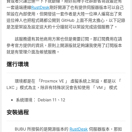
費或者只讓您連一下下就斷線，剛好前陣子社群節省哥說最近有
一套遠端連線
RustDesk
剛好開源了也有提供伺服器版本可以自己
架設在內部使用，但開發這一套作者是大陸一位神人編寫出了來
這位神人也把程式碼都公開到 GitHub 上面不用太擔心，以下記錄
是怎麼架設及設定這大約十分鐘就可以架設完成這個服務了。
該服務還有其他商用方案也但是需要訂閱，那訂閱費用在請
參考官方提供的資訊，原則上開源版就足夠讓我使用了訂閱版本
就是有管理介面及帳號服務。
運行環境
環境都是在 「Proxmox VE 」 虛擬系統上架設，都是以 「
LXC 」模式為主，除非有特殊狀況會告知使用 「 VM 」 模式
系統環境： Debian 11、12
安裝過程
BUBU 所按裝的是開源版本的
RustDesk
伺服器版本，那如