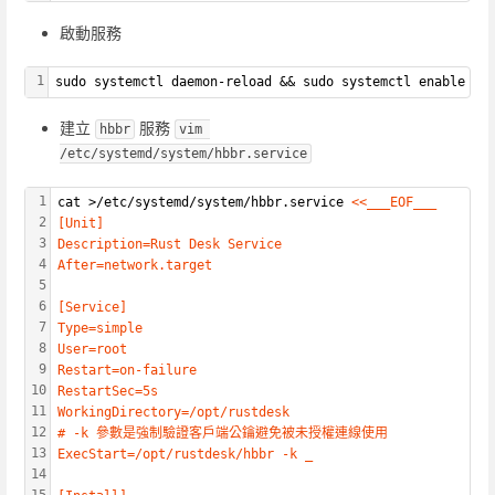
啟動服務
1
sudo systemctl daemon-reload && sudo systemctl enable --
建立
服務
hbbr
vim 
/etc/systemd/system/hbbr.service
1
cat >/etc/systemd/system/hbbr.service 
<<___EOF___
2
[Unit]
3
Description=Rust Desk Service
4
After=network.target
5
6
[Service]
7
Type=simple
8
User=root
9
Restart=on-failure
10
RestartSec=5s
11
WorkingDirectory=/opt/rustdesk
12
# -k 參數是強制驗證客戶端公鑰避免被未授權連線使用
13
ExecStart=/opt/rustdesk/hbbr -k _
14
15