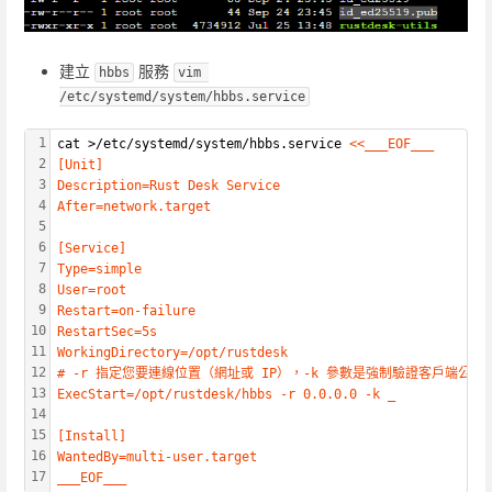
建立
服務
hbbs
vim 
/etc/systemd/system/hbbs.service
1
cat >/etc/systemd/system/hbbs.service 
<<___EOF___
2
[Unit]
3
Description=Rust Desk Service
4
After=network.target
5
6
[Service]
7
Type=simple
8
User=root
9
Restart=on-failure
10
RestartSec=5s
11
WorkingDirectory=/opt/rustdesk
12
# -r 指定您要連線位置（網址或 IP），-k 參數是強制驗證客戶端公
13
ExecStart=/opt/rustdesk/hbbs -r 0.0.0.0 -k _
14
15
[Install]
16
WantedBy=multi-user.target
17
___EOF___