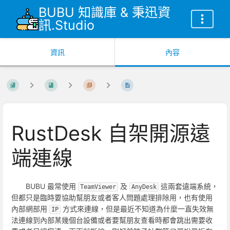
BUBU 知識庫 & 秉迅資
訊.Studio
資訊
內容
RustDesk 自架開源遠
端連線
BUBU 最常使用
及
這兩套遠端系統，
TeamViewer
AnyDesk
但都只是臨時要協助幫朋友或者客人問題處理排除用，也有使用
內部網部用
方式來連線，但是最近不知道為什麼一直失效無
IP
法連線到內部某幾個台設備或者要幫朋友查看時都會跳出需要收