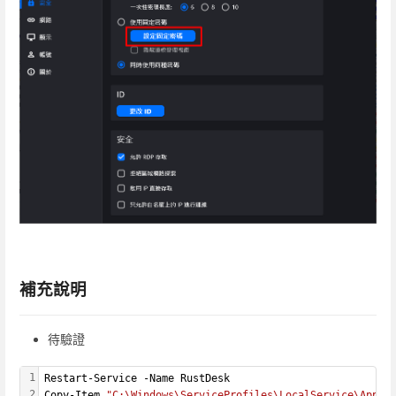
補充說明
待驗證
1
Restart-Service -Name RustDesk
2
Copy-Item 
"C:\Windows\ServiceProfiles\LocalService\AppDa