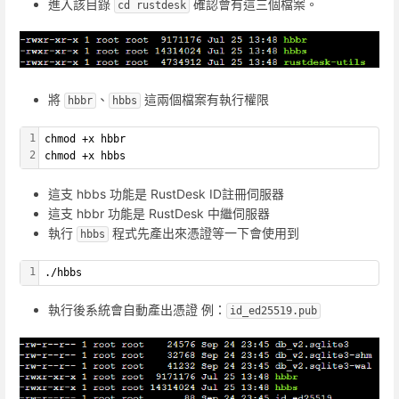
進入該目錄
確認會有這三個檔案。
cd rustdesk
將
、
這兩個檔案有執行權限
hbbr
hbbs
1
chmod +x hbbr
2
chmod +x hbbs
這支 hbbs 功能是 RustDesk ID註冊伺服器
這支 hbbr 功能是 RustDesk 中繼伺服器
執行
程式先產出來憑證等一下會使用到
hbbs
1
./hbbs
執行後系統會自動產出憑證 例：
id_ed25519.pub