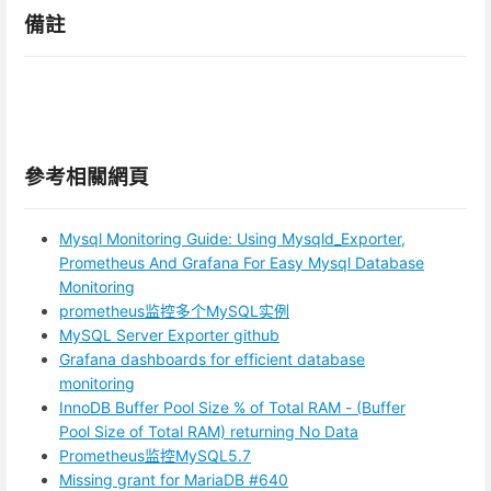
備註
參考相關網頁
Mysql Monitoring Guide: Using Mysqld_Exporter,
Prometheus And Grafana For Easy Mysql Database
Monitoring
prometheus监控多个MySQL实例
MySQL Server Exporter github
Grafana dashboards for efficient database
monitoring
InnoDB Buffer Pool Size % of Total RAM - (Buffer
Pool Size of Total RAM) returning No Data
Prometheus监控MySQL5.7
Missing grant for MariaDB #640