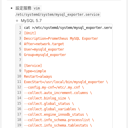
設定服務
vim 
/etc/systemd/system/mysql_exporter.service
MySQL 5.7
1
cat >/etc/systemd/system/mysql_exporter.service 
<<__
2
[Unit]
3
Description=Prometheus MySQL Exporter
4
After=network.target
5
User=mysqld_exporter
6
Group=mysqld_exporter
7
8
[Service]
9
Type=simple
10
Restart=always
11
ExecStart=/usr/local/bin/mysqld_exporter \
12
--config.my-cnf=/etc/.my.cnf \
13
--collect.auto_increment.columns \
14
--collect.binlog_size \
15
--collect.global_status \
16
--collect.global_variables \
17
--collect.engine_innodb_status \
18
--collect.info_schema.processlist \
19
--collect.info_schema.tablestats \