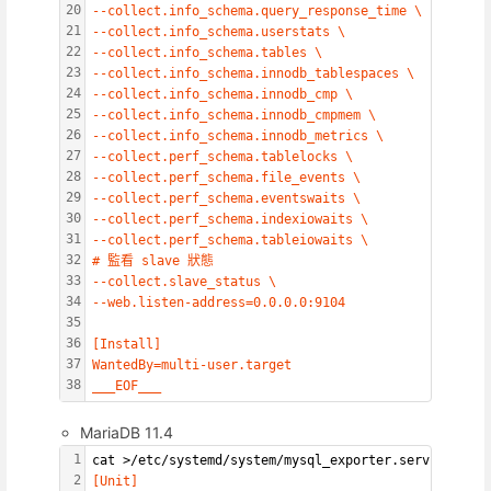
20
--collect.info_schema.query_response_time \
21
--collect.info_schema.userstats \
22
--collect.info_schema.tables \
23
--collect.info_schema.innodb_tablespaces \
24
--collect.info_schema.innodb_cmp \
25
--collect.info_schema.innodb_cmpmem \
26
--collect.info_schema.innodb_metrics \
27
--collect.perf_schema.tablelocks \
28
--collect.perf_schema.file_events \
29
--collect.perf_schema.eventswaits \
30
--collect.perf_schema.indexiowaits \
31
--collect.perf_schema.tableiowaits \
32
# 監看 slave 狀態
33
--collect.slave_status \
34
--web.listen-address=0.0.0.0:9104
35
36
[Install]
37
WantedBy=multi-user.target
38
___EOF___
MariaDB 11.4
1
cat >/etc/systemd/system/mysql_exporter.service 
<<__
2
[Unit]