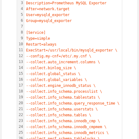
3
Description=Prometheus MySQL Exporter
4
After=network.target
5
User=mysqld_exporter
6
Group=mysqld_exporter
7
8
[Service]
9
Type=simple
10
Restart=always
11
ExecStart=/usr/local/bin/mysqld_exporter \
12
--config.my-cnf=/etc/.my.cnf \
13
--collect.auto_increment.columns \
14
--collect.binlog_size \
15
--collect.global_status \
16
--collect.global_variables \
17
--collect.engine_innodb_status \
18
--collect.info_schema.processlist \
19
--collect.info_schema.tablestats \
20
--collect.info_schema.query_response_time \
21
--collect.info_schema.userstats \
22
--collect.info_schema.tables \
23
--collect.info_schema.innodb_cmp \
24
--collect.info_schema.innodb_cmpmem \
25
--collect.info_schema.innodb_metrics \
26
--collect.perf_schema.tablelocks \