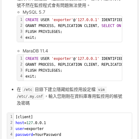
號不然在監控程式會有問題無法使用。
MySQL 5.7
1
CREATE
 USER 
'exporter'
@
'127.0.0.1'
 IDENTIFIED 
BY
'XX
2
GRANT PROCESS, REPLICATION CLIENT, 
SELECT
ON
 *.* TO 
3
FLUSH PRIVILEGES;
4
exit;
MaraDB 11.4
1
CREATE
 USER 
'exporter'
@
'127.0.0.1'
 IDENTIFIED 
BY
'XX
2
GRANT PROCESS, REPLICATION CLIENT, REPLICATION SLAVE
3
FLUSH PRIVILEGES;
4
exit;
在
目錄下建立隱藏給監控用設定檔
/etc
vim 
，輸入您剛剛在資料庫專用監控用的帳號
/etc/.my.cnf
及密碼
1
[
client
]
2
host
=
127
.0.0.1
3
user
=exporter 
4
password
=YourPassword