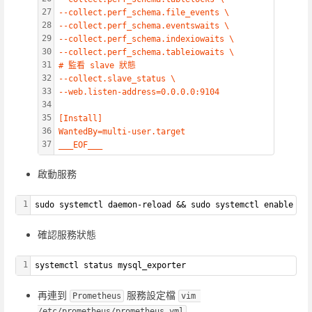
27
--collect.perf_schema.file_events \
28
--collect.perf_schema.eventswaits \
29
--collect.perf_schema.indexiowaits \
30
--collect.perf_schema.tableiowaits \
31
# 監看 slave 狀態
32
--collect.slave_status \
33
--web.listen-address=0.0.0.0:9104
34
35
[Install]
36
WantedBy=multi-user.target
37
___EOF___
啟動服務
1
sudo systemctl daemon-reload && sudo systemctl enable --
確認服務狀態
1
systemctl status mysql_exporter
再連到
服務設定檔
Prometheus
vim 
/etc/prometheus/prometheus.yml