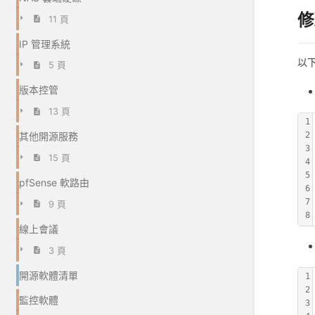
修
11 頁
IP 管理系統
以
5 頁
版本控管
13 頁
1
其他開源服務
2
3
15 頁
4
5
pfSense 軟路由
6
7
9 頁
8
線上會議
3 頁
開源軟體清單
1
2
監控軟體
3