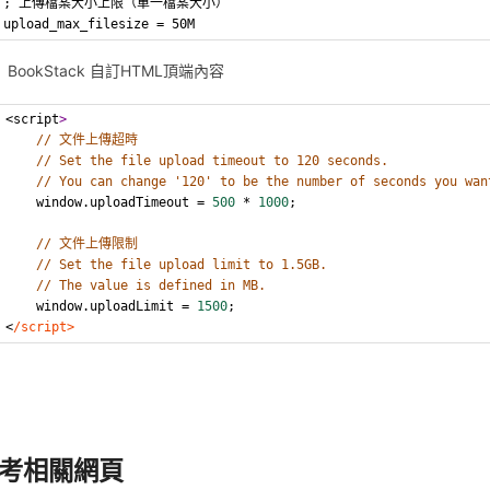
; 上傳檔案大小上限（單一檔案大小）
upload_max_filesize = 50M
BookStack 自訂HTML頂端內容
<script
>
// 文件上傳超時 
// Set the file upload timeout to 120 seconds.
// You can change '120' to be the number of seconds you wan
    window.uploadTimeout = 
500
 * 
1000
;
// 文件上傳限制
// Set the file upload limit to 1.5GB.
// The value is defined in MB. 
    window.uploadLimit = 
1500
;
<
/script>
考相關網頁