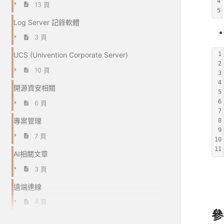
4
13 頁
5
Log Server 記錄軟體
3 頁
1
UCS (Univention Corporate Server)
2
10 頁
3
4
開源資安相關
5
6
6 頁
7
專案管理
8
9
7 頁
10
11
AI相關文章
3 頁
遠端連線
4 頁
參