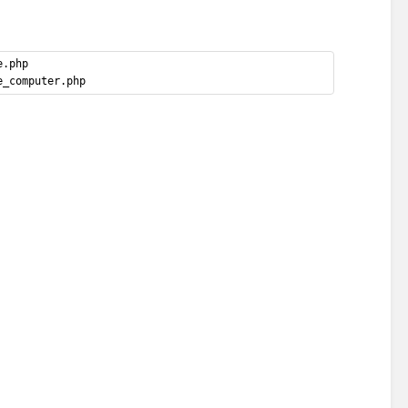
e.php
e_computer.php