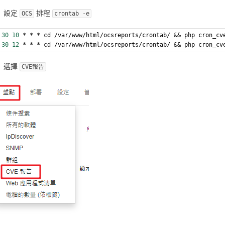
設定
排程
OCS
crontab -e
30
10
 * * * cd /var/www/html/ocsreports/crontab/ && php cron_cv
30
12
 * * * cd /var/www/html/ocsreports/crontab/ && php cron_cv
選擇
CVE報告