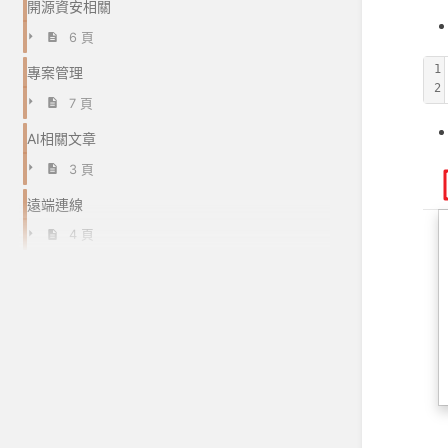
開源資安相關
6 頁
1
專案管理
2
7 頁
AI相關文章
3 頁
遠端連線
4 頁