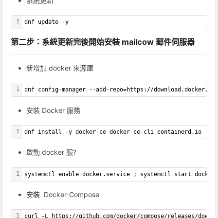
系統更新
1
dnf update -y
第二步：系統更新完後開始安裝 mailcow 郵件伺服器
新增加 docker 來源庫
1
dnf config-manager --add-repo=https://download.docker.co
安裝 Docker 服務
1
dnf install -y docker-ce docker-ce-cli containerd.io
啟動 docker 服?
1
systemctl enable docker.service ; systemctl start docker
安裝 Docker-Compose
1
curl -L https://github.com/docker/compose/releases/downl