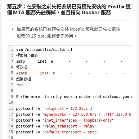
第五步：在安裝之前先把系統已有預先安裝的 Postfix 這
個 MTA 服務先註解掉，並且指向 Docker 服務
如果您的系統已有預先安裝 Postfix 服務就要先去把該
服務的 25 port 服務要先停用。
1
vim /etc/postfix/master.cf
2
裡面將下面的
3
smtp      inet  n       -       -       -       -       
4
修改成
5
#smtp      inet  n       -       -       -       -      
6
然後存檔
7
:wq
8
9
Furthermore, to relay over a dockerized mailcow, you may
10
11
postconf -e 
'relayhost = 172.22.1.1'
12
postconf -e 
"mynetworks = 127.0.0.0/8 [::ffff:127.0.0.0]
13
postconf -e 
"inet_interfaces = loopback-only"
14
postconf -e 
"relay_transport = relay"
15
postconf -e 
"default_transport = smtp"
16