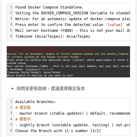
1
Found Docker Compose Standalone.
2
Setting the DOCKER_COMPOSE_VERSION Variable to standalon
3
Notice: For an automatic update of docker-compose please
4
Press enter to confirm the detected value 
'[value]'
 wher
5
Mail server hostname (FQDN) - this is not your mail doma
6
Timezone [Asia/Taipei]: Asia/Taipei
詢問是更新路線，建議選擇穩定版本
1
Available Branches:
2
# 穩定版
3
- master branch (stable updates) | default, recommended 
4
# 開發中
5
- nightly branch (unstable updates, testing) | not-produ
6
Choose the Branch with it´s number [1/2]