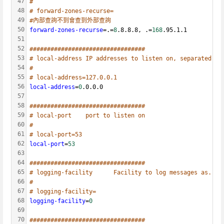
47
#
48
# forward-zones-recurse=
49
#內部查詢不到會查到外部查詢
50
forward-zones-recurse
=.=
8
.8.8.8, .=
168
.95.1.1 
51
52
#################################
53
# local-address	IP addresses to listen on, separated by
54
#
55
# local-address=127.0.0.1
56
local-address
=
0
.0.0.0
57
58
#################################
59
# local-port	port to listen on
60
#
61
# local-port=53
62
local-port
=
53
63
64
#################################
65
# logging-facility      Facility to log messages as. 0 
66
#
67
# logging-facility=
68
logging-facility
=
0
69
70
#################################