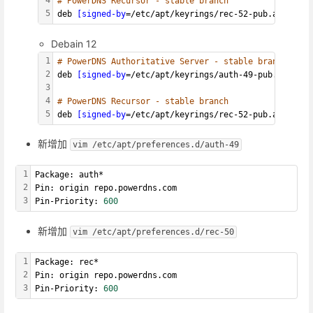
4
# PowerDNS Recursor - stable branch
5
deb 
[signed-by
=/etc/apt/keyrings/rec-52-pub.asc] htt
Debain 12
1
# PowerDNS Authoritative Server - stable branch
2
deb 
[signed-by
=/etc/apt/keyrings/auth-49-pub.asc] ht
3
4
# PowerDNS Recursor - stable branch
5
deb 
[signed-by
=/etc/apt/keyrings/rec-52-pub.asc] htt
新增加
vim /etc/apt/preferences.d/auth-49
1
Package: auth*
2
Pin: origin repo.powerdns.com
3
Pin-Priority: 
600
新增加
vim /etc/apt/preferences.d/rec-50
1
Package: rec*
2
Pin: origin repo.powerdns.com
3
Pin-Priority: 
600