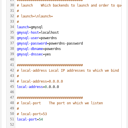
#################################
30
# launch	Which backends to launch and order to query
31
#
32
# launch=\nlaunch=
33
#
34
launch
=gmysql
35
gmysql-host
=localhost
36
gmysql-user
=powerdns
37
gmysql-password
=powerdns-password
38
gmysql-dbname
=powerdns
39
gmysql-dnssec
=yes
40
41
#################################
42
# local-address	Local IP addresses to which we bind
43
#
44
# local-address=0.0.0.0
45
local-address
=
0
.0.0.0
46
47
#################################
48
# local-port	The port on which we listen
49
#
50
# local-port=53
51
local-port
=
54
52