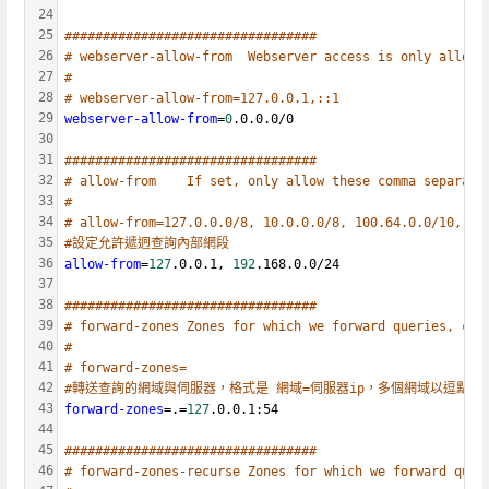
24
25
#################################
26
# webserver-allow-from  Webserver access is only allowe
27
#
28
# webserver-allow-from=127.0.0.1,::1
29
webserver-allow-from
=
0
.0.0.0/0
30
31
#################################
32
# allow-from	If set, only allow these comma separated
33
#
34
# allow-from=127.0.0.0/8, 10.0.0.0/8, 100.64.0.0/10, 16
35
#設定允許遞迥查詢內部網段
36
allow-from
=
127
.0.0.1, 
192
.168.0.0/24  
37
38
#################################
39
# forward-zones	Zones for which we forward queries, com
40
#
41
# forward-zones=
42
#轉送查詢的網域與伺服器，格式是 網域=伺服器ip，多個網域以逗點分
43
forward-zones
=.=
127
.0.0.1:54  
44
45
#################################
46
# forward-zones-recurse Zones for which we forward quer