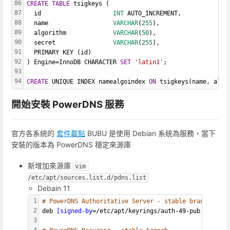
86
CREATE
TABLE
 tsigkeys (
87
  id                    
INT
 AUTO_INCREMENT,
88
  name                  
VARCHAR
(
255
),
89
  algorithm             
VARCHAR
(
50
),
90
  secret                
VARCHAR
(
255
),
91
  PRIMARY KEY (id)
92
) Engine=InnoDB CHARACTER 
SET
'latin1'
;
93
94
CREATE
 UNIQUE INDEX namealgoindex 
ON
 tsigkeys(name, algo
開始安裝 PowerDNS 服務
官方各系統的
套件載點
BUBU 是使用 Debian 系統為服務，當下
安裝的版本為 PowerDNS 穩定來源庫
新增加來源庫
vim 
/etc/apt/sources.list.d/pdns.list
Debain 11
1
# PowerDNS Authoritative Server - stable branch
2
deb 
[signed-by
=/etc/apt/keyrings/auth-49-pub.asc] ht
3