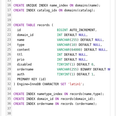
15
16
CREATE
 UNIQUE INDEX name_index 
ON
 domains(name);
17
CREATE
 INDEX catalog_idx 
ON
 domains(catalog);
18
19
20
CREATE
TABLE
 records (
21
  id                    
BIGINT
 AUTO_INCREMENT,
22
  domain_id             
INT
 DEFAULT 
NULL
,
23
  name                  
VARCHAR
(
255
) DEFAULT 
NULL
,
24
  type                  
VARCHAR
(
10
) DEFAULT 
NULL
,
25
  content               
VARCHAR
(
64000
) DEFAULT 
NULL
,
26
  ttl                   
INT
 DEFAULT 
NULL
,
27
  prio                  
INT
 DEFAULT 
NULL
,
28
  disabled              
TINYINT
(
1
) DEFAULT 
0
,
29
  ordername             
VARCHAR
(
255
) BINARY DEFAULT 
NULL
30
  auth                  
TINYINT
(
1
) DEFAULT 
1
,
31
  PRIMARY KEY (id)
32
) Engine=InnoDB CHARACTER 
SET
'latin1'
;
33
34
CREATE
 INDEX nametype_index 
ON
 records(name,type);
35
CREATE
 INDEX domain_id 
ON
 records(domain_id);
36
CREATE
 INDEX ordername 
ON
 records (ordername);
37
38