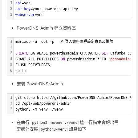
1
api
=yes
2
api-key
=your-powerdns-api-key
3
webserver
=yes
PowerDNS-Admin 建立資料庫
1
mariadb -u root -p   # 登入資料庫裡設定資表及權限
2
3
CREATE
 DATABASE powerdnsadmin CHARACTER 
SET
 utf8mb4 COLL
4
GRANT ALL PRIVILEGES 
ON
 powerdnsadmin.* TO 
'pdnsadminuse
5
FLUSH PRIVILEGES;
6
quit;
安裝 PowerDNS-Admin
1
git clone https://github.com/PowerDNS-Admin/PowerDNS-Adm
2
cd /opt/web/powerdns-admin
3
python3 -m venv ./venv
在執行
這一行指令會報出需
python3 -mvenv ./venv
要額外安裝
訊息如下
python3-venv