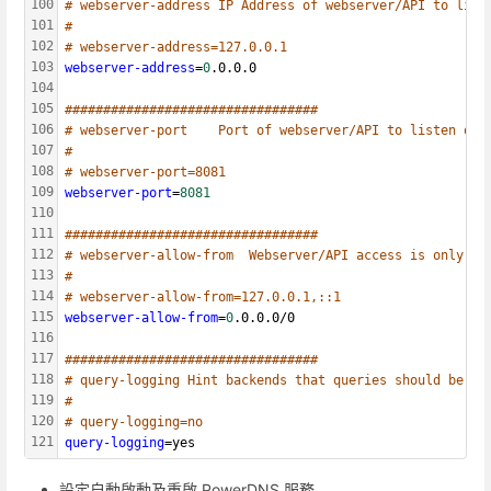
100
# webserver-address	IP Address of webserver/API to list
101
#
102
# webserver-address=127.0.0.1
103
webserver-address
=
0
.0.0.0
104
105
#################################
106
# webserver-port	Port of webserver/API to listen on
107
#
108
# webserver-port=8081
109
webserver-port
=
8081
110
111
#################################
112
# webserver-allow-from	Webserver/API access is only al
113
#
114
# webserver-allow-from=127.0.0.1,::1
115
webserver-allow-from
=
0
.0.0.0/0
116
117
#################################
118
# query-logging Hint backends that queries should be lo
119
#
120
# query-logging=no
121
query-logging
=yes
設定自動啟動及重啟 PowerDNS 服務