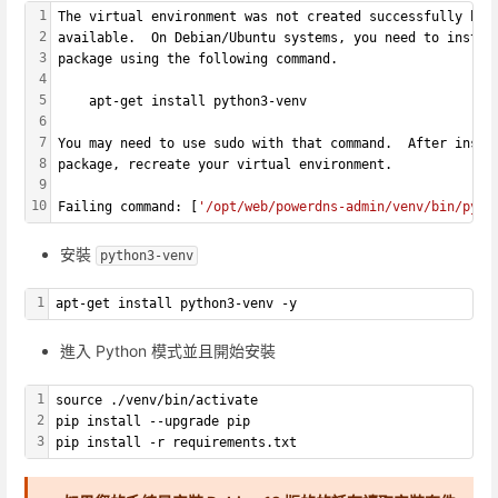
1
The virtual environment was not created successfully bec
2
available.  On Debian/Ubuntu systems, you need to instal
3
package using the following command.
4
5
    apt-get install python3-venv
6
7
You may need to use sudo with that command.  After insta
8
package, recreate your virtual environment.
9
10
Failing command: [
'/opt/web/powerdns-admin/venv/bin/pyth
安裝
python3-venv
1
apt-get install python3-venv -y
進入 Python 模式並且開始安裝
1
source ./venv/bin/activate
2
pip install --upgrade pip
3
pip install -r requirements.txt