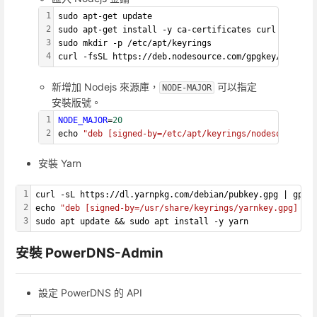
1
sudo apt-get update
2
sudo apt-get install -y ca-certificates curl gnupg
3
sudo mkdir -p /etc/apt/keyrings
4
curl -fsSL https://deb.nodesource.com/gpgkey/nodesou
新增加 Nodejs 來源庫，
可以指定
NODE-MAJOR
安裝版號。
1
NODE_MAJOR
=
20
2
echo 
"deb [signed-by=/etc/apt/keyrings/nodesource.gp
安裝 Yarn
1
curl -sL https://dl.yarnpkg.com/debian/pubkey.gpg | gpg 
2
echo 
"deb [signed-by=/usr/share/keyrings/yarnkey.gpg] ht
3
sudo apt update && sudo apt install -y yarn
安裝 PowerDNS-Admin
設定 PowerDNS 的 API