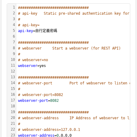
1
#################################
2
# api-key	Static pre-shared authentication key for acc
3
#
4
# api-key=
5
api-key
=自行定義密碼
6
7
#################################
8
# webserver     Start a webserver (for REST API)
9
#
10
# webserver=no
11
webserver
=yes
12
13
#################################
14
# webserver-port        Port of webserver to listen on
15
#
16
# webserver-port=8082
17
webserver-port
=
8082
18
19
#################################
20
# webserver-address     IP Address of webserver to list
21
#
22
# webserver-address=127.0.0.1
23
webserver-address
=
0
.0.0.0