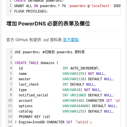
1
CREATE
 DATABASE powerdns;
2
GRANT ALL 
ON
 powerdns.* TO 
'powerdns'
@
'localhost'
 IDENTI
3
FLUSH PRIVILEGES;
增加 PowerDNS 必要的表單及欄位
官方 GitHub 有提供 .sql 資料表
官方載點
1
USE powerdns; #切換到 powerdns 資料表
2
3
CREATE
TABLE
 domains (
4
  id                    
INT
 AUTO_INCREMENT,
5
  name                  
VARCHAR
(
255
) 
NOT
NULL
,
6
  master                
VARCHAR
(
128
) DEFAULT 
NULL
,
7
  last_check            
INT
 DEFAULT 
NULL
,
8
  type                  
VARCHAR
(
8
) 
NOT
NULL
,
9
  notified_serial       
INT
UNSIGNED
 DEFAULT 
NULL
,
10
  account               
VARCHAR
(
40
) CHARACTER 
SET
'utf8'
11
  options               
VARCHAR
(
64000
) DEFAULT 
NULL
,
12
  catalog               
VARCHAR
(
255
) DEFAULT 
NULL
,
13
  PRIMARY KEY (id)
14
) Engine=InnoDB CHARACTER 
SET
'latin1'
;