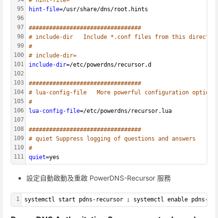
# hint-file=
95
hint-file
=/usr/share/dns/root.hints
96
97
#################################
98
# include-dir	Include *.conf files from this director
99
#
100
# include-dir=
101
include-dir
=/etc/powerdns/recursor.d
102
103
#################################
104
# lua-config-file	More powerful configuration options
105
#
106
lua-config-file
=/etc/powerdns/recursor.lua
107
108
#################################
109
# quiet	Suppress logging of questions and answers
110
#
111
quiet
=yes
設定自動啟動及重啟 PowerDNS-Recursor 服務
1
systemctl start pdns-recursor ; systemctl enable pdns-re