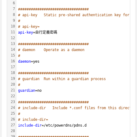
6
7
#################################
8
# api-key	Static pre-shared authentication key for acc
9
#
10
# api-key=
11
api-key
=自行定義密碼
12
13
#################################
14
# daemon	Operate as a daemon
15
#
16
daemon
=yes
17
18
#################################
19
# guardian	Run within a guardian process
20
#
21
guardian
=no
22
23
#################################
24
# include-dir	Include *.conf files from this director
25
#
26
# include-dir=
27
include-dir
=/etc/powerdns/pdns.d
28
29