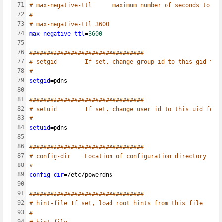
71
# max-negative-ttl      maximum number of seconds to ke
72
#
73
# max-negative-ttl=3600
74
max-negative-ttl
=
3600
75
76
#################################
77
# setgid        If set, change group id to this gid for
78
#
79
setgid
=pdns
80
81
#################################
82
# setuid        If set, change user id to this uid for 
83
#
84
setuid
=pdns
85
86
#################################
87
# config-dir	Location of configuration directory (rec
88
#
89
config-dir
=/etc/powerdns
90
91
#################################
92
# hint-file	If set, load root hints from this file
93
#
94