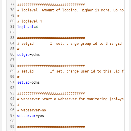
77
#################################
78
# loglevel	Amount of logging. Higher is more. Do not s
79
#
80
# loglevel=4
81
loglevel
=
4
82
83
#################################
84
# setgid        If set, change group id to this gid for
85
#
86
setgid
=pdns
87
88
#################################
89
# setuid        If set, change user id to this uid for 
90
#
91
setuid
=pdns
92
93
#################################
94
# webserver	Start a webserver for monitoring (api=yes a
95
#
96
# webserver=no
97
webserver
=yes
98
99
#################################