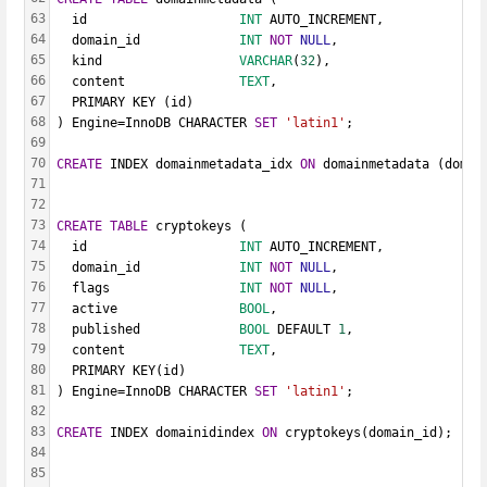
63
  id                    
INT
 AUTO_INCREMENT,
64
  domain_id             
INT
NOT
NULL
,
65
  kind                  
VARCHAR
(
32
),
66
  content               
TEXT
,
67
  PRIMARY KEY (id)
68
) Engine=InnoDB CHARACTER 
SET
'latin1'
;
69
70
CREATE
 INDEX domainmetadata_idx 
ON
 domainmetadata (domai
71
72
73
CREATE
TABLE
 cryptokeys (
74
  id                    
INT
 AUTO_INCREMENT,
75
  domain_id             
INT
NOT
NULL
,
76
  flags                 
INT
NOT
NULL
,
77
  active                
BOOL
,
78
  published             
BOOL
 DEFAULT 
1
,
79
  content               
TEXT
,
80
  PRIMARY KEY(id)
81
) Engine=InnoDB CHARACTER 
SET
'latin1'
;
82
83
CREATE
 INDEX domainidindex 
ON
 cryptokeys(domain_id);
84
85