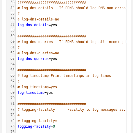
53
#################################
54
# log-dns-details	If PDNS should log DNS non-erroneou
55
#
56
# log-dns-details=no
57
log-dns-details
=yes
58
59
#################################
60
# log-dns-queries	If PDNS should log all incoming DNS
61
#
62
# log-dns-queries=no
63
log-dns-queries
=yes
64
65
#################################
66
# log-timestamp	Print timestamps in log lines
67
#
68
# log-timestamp=yes
69
log-timestamp
=yes
70
71
#################################
72
# logging-facility      Facility to log messages as. 0 
73
#
74
# logging-facility=
75
logging-facility
=
0
76