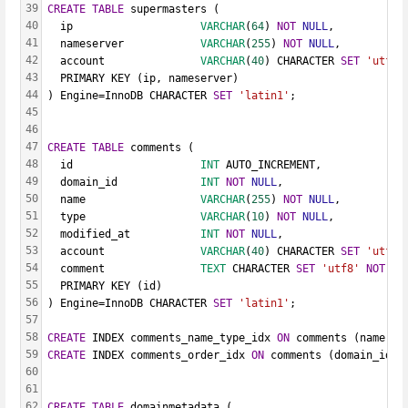
39
CREATE
TABLE
 supermasters (
40
  ip                    
VARCHAR
(
64
) 
NOT
NULL
,
41
  nameserver            
VARCHAR
(
255
) 
NOT
NULL
,
42
  account               
VARCHAR
(
40
) CHARACTER 
SET
'utf8'
43
  PRIMARY KEY (ip, nameserver)
44
) Engine=InnoDB CHARACTER 
SET
'latin1'
;
45
46
47
CREATE
TABLE
 comments (
48
  id                    
INT
 AUTO_INCREMENT,
49
  domain_id             
INT
NOT
NULL
,
50
  name                  
VARCHAR
(
255
) 
NOT
NULL
,
51
  type                  
VARCHAR
(
10
) 
NOT
NULL
,
52
  modified_at           
INT
NOT
NULL
,
53
  account               
VARCHAR
(
40
) CHARACTER 
SET
'utf8'
54
  comment               
TEXT
 CHARACTER 
SET
'utf8'
NOT
NU
55
  PRIMARY KEY (id)
56
) Engine=InnoDB CHARACTER 
SET
'latin1'
;
57
58
CREATE
 INDEX comments_name_type_idx 
ON
 comments (name, t
59
CREATE
 INDEX comments_order_idx 
ON
 comments (domain_id, 
60
61
62
CREATE
TABLE
 domainmetadata (