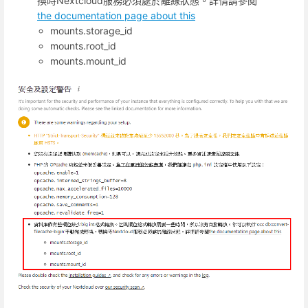
換時Nextcloud服務必須處於離線狀態。詳情請參閱
the documentation page about this
mounts.storage_id
mounts.root_id
mounts.mount_id