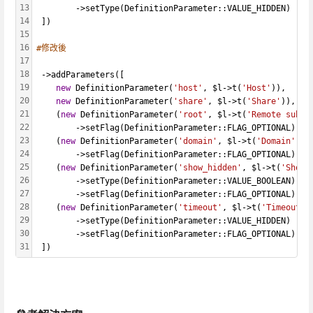
13
		->setType(DefinitionParameter::VALUE_HIDDEN)
14
 ])
15
16
#修改後
17
18
 ->addParameters([
19
new
 DefinitionParameter(
'host'
, $l->t(
'Host'
)),
20
new
 DefinitionParameter(
'share'
, $l->t(
'Share'
)),
21
	(
new
 DefinitionParameter(
'root'
, $l->t(
'Remote subfo
22
		->setFlag(DefinitionParameter::FLAG_OPTIONAL),
23
	(
new
 DefinitionParameter(
'domain'
, $l->t(
'Domain'
)))
24
		->setFlag(DefinitionParameter::FLAG_OPTIONAL),
25
	(
new
 DefinitionParameter(
'show_hidden'
, $l->t(
'Show 
26
		->setType(DefinitionParameter::VALUE_BOOLEAN)
27
		->setFlag(DefinitionParameter::FLAG_OPTIONAL),
28
	(
new
 DefinitionParameter(
'timeout'
, $l->t(
'Timeout'
)
29
		->setType(DefinitionParameter::VALUE_HIDDEN)
30
        ->setFlag(DefinitionParameter::FLAG_OPTIONAL), 
31
 ])