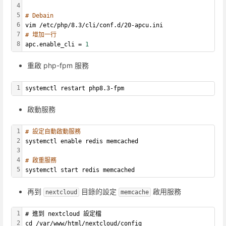
4
5
# Debain
6
vim /etc/php/8.3/cli/conf.d/20-apcu.ini
7
# 增加一行
8
apc.enable_cli = 
1
重啟 php-fpm 服務
1
systemctl restart php8.3-fpm
啟動服務
1
# 設定自動啟動服務
2
systemctl enable redis memcached
3
4
# 啟重服務
5
systemctl start redis memcached
再到
目錄的設定
啟用服務
nextcloud
memcache
1
# 進到 nextcloud 設定檔
2
cd /var/www/html/nextcloud/config