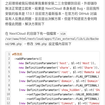
之前環境被我玩壞結果我重新安裝二三次發顯到目前，外部儲存
無法正常建立起來，結果是 NextCloud 本身系統 Bug，目前我所
安裝的版本是 17.0.1 目前官方最新版本。在官方的 GitHub 討論
區有人反應此問題，並且提出決解方案，但是不知道官方會何時
修復此問題，解決方案如下
在 NextCloud 的目錄下有一個檔案，
vim 
/var/www/html/nextcloud/apps/files_external/lib/Lib/Backe
，修改
設定檔內容如下
nd/SMB.php
SMB.php
1
#修改前
2
 ->addParameters([
3
new
 DefinitionParameter(
'host'
, $l->t(
'Host'
)),
4
new
 DefinitionParameter(
'share'
, $l->t(
'Share'
)),
5
	(
new
 DefinitionParameter(
'root'
, $l->t(
'Remote subfo
6
		->setFlag(DefinitionParameter::FLAG_OPTIONAL),
7
	(
new
 DefinitionParameter(
'domain'
, $l->t(
'Domain'
)))
8
		->setFlag(DefinitionParameter::FLAG_OPTIONAL),
9
	(
new
 DefinitionParameter(
'show_hidden'
, $l->t(
'Show 
10
		->setType(DefinitionParameter::VALUE_BOOLEAN)
11
		->setFlag(DefinitionParameter::FLAG_OPTIONAL),
12
	(
new
 DefinitionParameter(
'timeout'
, $l->t(
'Timeout'
)