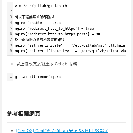
1
vim /etc/gitlab/gitlab.rb
2
3
將以下這幾項註解都刪掉
4
nginx['enable'] = true
5
nginx['redirect_http_to_https'] = true
6
nginx['redirect_http_to_https_port'] = 80
7
以下兩項修改憑證所放置的路徑
8
nginx['ssl_certificate'] = "/etc/gitlab/ssl/fullchain.pe
9
nginx['ssl_certificate_key'] = "/etc/gitlab/ssl/privkey.
以上修改完之後重啟 GitLab 服務
1
gitlab-ctl reconfigure
參考相關網頁
[CentOS] CentOS 7 GitLab 安裝 && HTTPS 設定