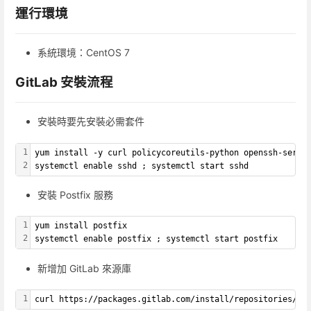
運行環境
系統環境：CentOS 7
GitLab 安裝流程
安裝時要先安裝必需套件
1
yum install -y curl policycoreutils-python openssh-serve
2
systemctl enable sshd ; systemctl start sshd
安裝 Postfix 服務
1
yum install postfix
2
systemctl enable postfix ; systemctl start postfix
新增加 GitLab 來源庫
1
curl https://packages.gitlab.com/install/repositories/gi