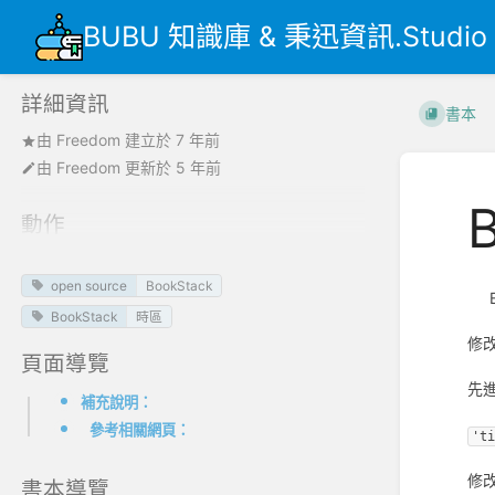
BUBU 知識庫 & 秉迅資訊.Studio
詳細資訊
書本
由
Freedom
建立於
7 年前
由
Freedom
更新於
5 年前
動作
open source
BookStack
BU
BookStack
時區
修
頁面導覽
先進
補充說明：
參考相關網頁：
't
修
書本導覽