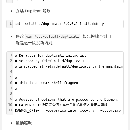
安裝 Duplicati 服務
1
apt install ./duplicati_2.0.6.3-1_all.deb -y
修改
(如果連線不到可
vim /etc/default/duplicati
能是這一段沒新增到)
1
# Defaults for duplicati initscript
2
# sourced by /etc/init.d/duplicati
3
# installed at /etc/default/duplicati by the maintainer 
4
5
#
6
# This is a POSIX shell fragment
7
#
8
9
# Additional options that are passed to the Daemon.
10
# DAEMON_OPTS後面沒有值，需要手動給他值才能正常連線
11
DAEMON_OPTS="--webservice-interface=any --webservice-por
啟動服務