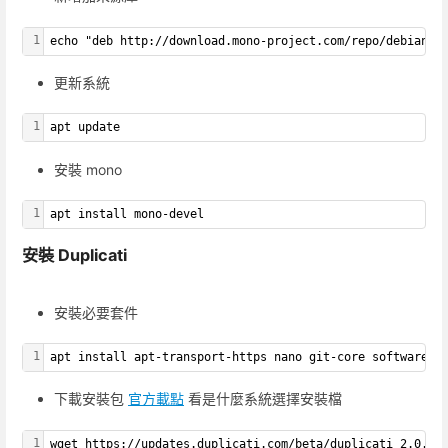
1
echo "deb http://download.mono-project.com/repo/debian b
更新系統
1
apt update
安裝 mono
1
apt install mono-devel
安裝 Duplicati
安裝必要套件
1
apt install apt-transport-https nano git-core software-p
下載安裝包
官方載點
看是什麼系統選擇安裝檔
1
wget https://updates.duplicati.com/beta/duplicati_2.0.6.