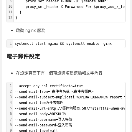
9
     proxy_set_header X-Real-IP $remote_addr;
10
     proxy_set_header X-Forwarded-For $proxy_add_x_forwa
11
  }
12
}
啟動 nginx 服務
1
systemctl start nginx && systemctl enable nginx
電子郵件設定
在設定頁面下有一個預設選項點選編輯文字內容
1
--accept-any-ssl-certificate=true
2
--send-mail-from= 寄件者名稱 <寄件者郵件>
3
--send-mail-subject=Duplicati %OPERATIONNAME% report for
4
--send-mail-to=收件者郵件
5
--send-mail-url=smtp://郵件伺服器:587/?starttls=when-avail
6
--send-mail-body=%RESULT%
7
--send-mail-username=登入帳號
8
--send-mail-password=登入密碼
9
--send-mail-level=all