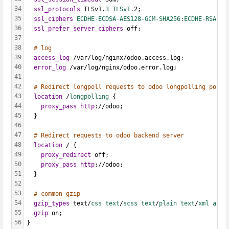
34
ssl_protocols
 TLSv1.
3 TLSv1
.2;
35
ssl_ciphers
ECDHE-ECDSA-AES128-GCM-SHA256
:
ECDHE-RSA-AE
36
ssl_prefer_server_ciphers
 off;
37
38
# log
39
access_log
 /var/log/nginx/odoo.access.log;
40
error_log
 /var/log/nginx/odoo.error.log;
41
42
# Redirect longpoll requests to odoo longpolling port
43
location
 /
longpolling 
{
44
proxy_pass
http
://odoo;
45
  }
46
47
# Redirect requests to odoo backend server
48
location
 / {
49
proxy_redirect
 off;
50
proxy_pass
http
://odoo;
51
  }
52
53
# common gzip
54
gzip_types
 text/
css text
/
scss text
/
plain text
/
xml appl
55
gzip
 on;
56
}