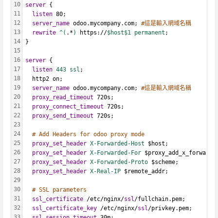
10
server
 {
11
listen
 80;
12
server_name
 odoo.mycompany.com; 
#這是輸入網域名稱
13
rewrite
^(
.*
)
 https://
$host$1 permanent
;
14
}
15
16
server
 {
17
listen
443 ssl
;
18
  http2 on;
19
server_name
 odoo.mycompany.com; 
#這是輸入網域名稱
20
proxy_read_timeout
 720s;
21
proxy_connect_timeout
 720s;
22
proxy_send_timeout
 720s;
23
24
# Add Headers for odoo proxy mode
25
proxy_set_header
X-Forwarded-Host
 $host;
26
proxy_set_header
X-Forwarded-For
 $proxy_add_x_forwarde
27
proxy_set_header
X-Forwarded-Proto
 $scheme;
28
proxy_set_header
X-Real-IP
 $remote_addr;
29
30
# SSL parameters
31
ssl_certificate
 /etc/nginx/
ssl
/fullchain.pem;
32
ssl_certificate_key
 /etc/nginx/
ssl
/privkey.pem;
33
ssl_session_timeout
 30m;