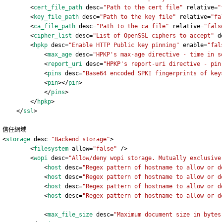
        <
cert_file_path
 desc=
"Path to the cert file"
 relative=
"
        <
key_file_path
 desc=
"Path to the key file"
 relative=
"fa
        <
ca_file_path
 desc=
"Path to the ca file"
 relative=
"fals
        <
cipher_list
 desc=
"List of OpenSSL ciphers to accept"
 d
        <
hpkp
 desc=
"Enable HTTP Public key pinning"
 enable=
"fal
            <
max_age
 desc=
"HPKP's max-age directive - time in s
            <
report_uri
 desc=
"HPKP's report-uri directive - pin
            <
pins
 desc=
"Base64 encoded SPKI fingerprints of key
            <
pin
></
pin
>
            </
pins
>
        </
hpkp
>
    </
ssl
>
信任網域
<
storage
 desc=
"Backend storage"
>
        <
filesystem
 allow=
"false"
 />
        <
wopi
 desc=
"Allow/deny wopi storage. Mutually exclusive
            <
host
 desc=
"Regex pattern of hostname to allow or d
            <
host
 desc=
"Regex pattern of hostname to allow or d
            <
host
 desc=
"Regex pattern of hostname to allow or d
            <
host
 desc=
"Regex pattern of hostname to allow or d
            <
max_file_size
 desc=
"Maximum document size in bytes