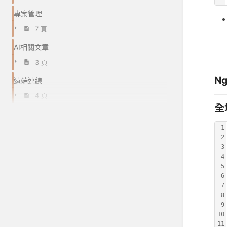
專案管理
7 頁
AI相關文章
3 頁
N
遠端連線
4 頁
全
1
2
3
4
5
6
7
8
9
10
11