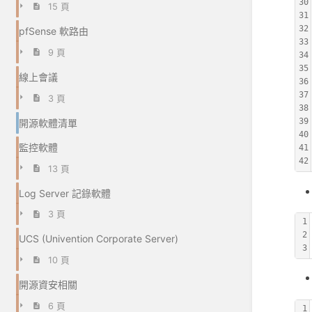
30
15 頁
31
32
pfSense 軟路由
33
9 頁
34
35
線上會議
36
37
3 頁
38
39
開源軟體清單
40
監控軟體
41
42
13 頁
Log Server 記錄軟體
3 頁
1
2
UCS (Univention Corporate Server)
3
10 頁
開源資安相關
6 頁
1