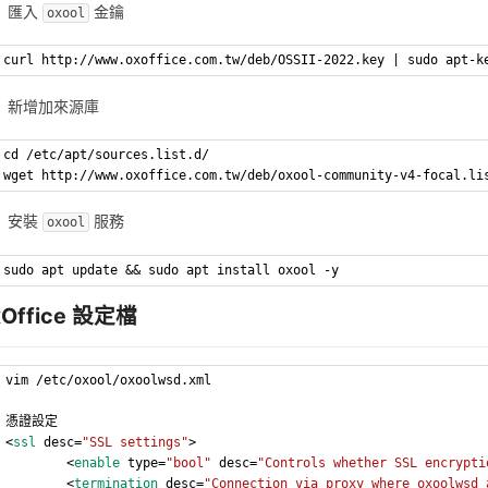
匯入
金鑰
oxool
curl http://www.oxoffice.com.tw/deb/OSSII-2022.key | sudo apt-k
新增加來源庫
cd /etc/apt/sources.list.d/
wget http://www.oxoffice.com.tw/deb/oxool-community-v4-focal.li
安裝
服務
oxool
sudo apt update && sudo apt install oxool -y
xOffice 設定檔
vim /etc/oxool/oxoolwsd.xml
憑證設定
<
ssl
 desc=
"SSL settings"
>
        <
enable
 type=
"bool"
 desc=
"Controls whether SSL encrypti
        <
termination
 desc=
"Connection via proxy where oxoolwsd 