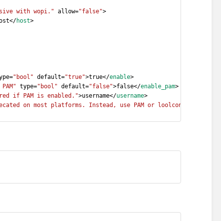
sive with wopi."
 allow=
"false"
>
ost</
host
>
ype=
"bool"
 default=
"true"
>true</
enable
>
 PAM"
 type=
"bool"
 default=
"false"
>false</
enable_pam
>
red if PAM is enabled."
>username</
username
>
ecated on most platforms. Instead, use PAM or loolconfig to set 