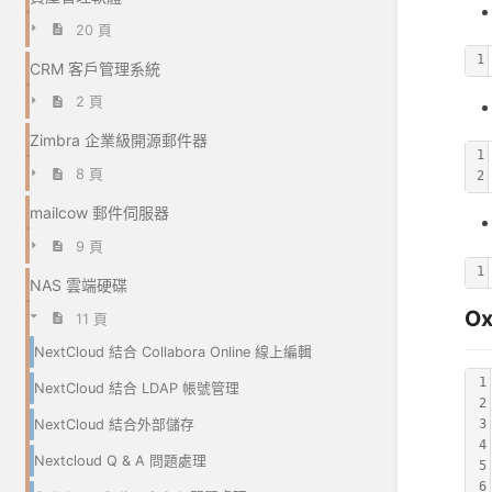
20 頁
1
CRM 客戶管理系統
2 頁
Zimbra 企業級開源郵件器
1
8 頁
2
mailcow 郵件伺服器
9 頁
1
NAS 雲端硬碟
O
11 頁
NextCloud 結合 Collabora Online 線上編輯
1
NextCloud 結合 LDAP 帳號管理
2
NextCloud 結合外部儲存
3
4
Nextcloud Q & A 問題處理
5
6