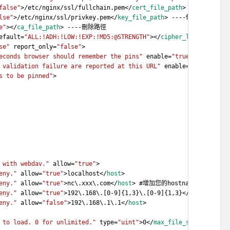
false"
>/etc/nginx/ssl/fullchain.pem</
cert_file_path
> ----修改憑
lse"
>/etc/nginx/ssl/privkey.pem</
key_file_path
> ----修改憑證路徑
e"
></
ca_file_path
> ----刪除路徑
efault=
"ALL:!ADH:!LOW:!EXP:!MD5:@STRENGTH"
></
cipher_list
>
se"
 report_only=
"false"
>
econds browser should remember the pins"
 enable=
"true"
>1000</
max
 validation failure are reported at this URL"
 enable=
"false"
></
r
s to be pinned"
>
 with webdav."
 allow=
"true"
>
eny."
 allow=
"true"
>localhost</
host
>
eny."
 allow=
"true"
>nc\.xxx\.com</
host
> #增加您的hostname或是IP，這個
eny."
 allow=
"true"
>192\.168\.[0-9]{1,3}\.[0-9]{1,3}</
host
>
eny."
 allow=
"false"
>192\.168\.1\.1</
host
>
 to load. 0 for unlimited."
 type=
"uint"
>0</
max_file_size
>