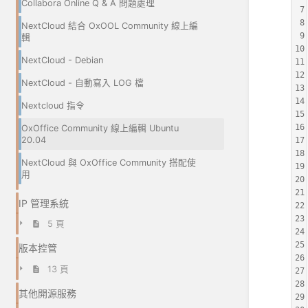
Collabora Online Q & A 問題處理
7
8
NextCloud 結合 OxOOL Community 線上編
9
輯
10
NextCloud - Debian
11
12
NextCloud - 自動寫入 LOG 檔
13
14
Nextcloud 指令
15
16
OxOffice Community 線上編輯 Ubuntu
20.04
17
18
NextCloud 與 OxOffice Community 搭配使
19
用
20
21
IP 管理系統
22
23
5 頁
24
25
版本控管
26
13 頁
27
28
其他開源服務
29