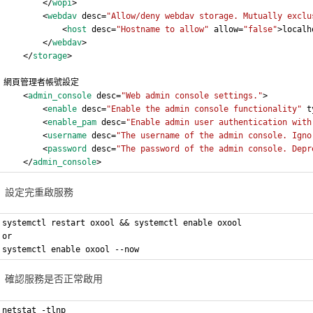
        </
wopi
>
        <
webdav
 desc=
"Allow/deny webdav storage. Mutually exclu
            <
host
 desc=
"Hostname to allow"
 allow=
"false"
>localh
        </
webdav
>
    </
storage
>
網頁管理者帳號設定
    <
admin_console
 desc=
"Web admin console settings."
>
        <
enable
 desc=
"Enable the admin console functionality"
 t
        <
enable_pam
 desc=
"Enable admin user authentication with
        <
username
 desc=
"The username of the admin console. Igno
        <
password
 desc=
"The password of the admin console. Depr
    </
admin_console
>
設定完重啟服務
systemctl restart oxool && systemctl enable oxool
or
systemctl enable oxool --now
確認服務是否正常啟用
netstat -tlnp