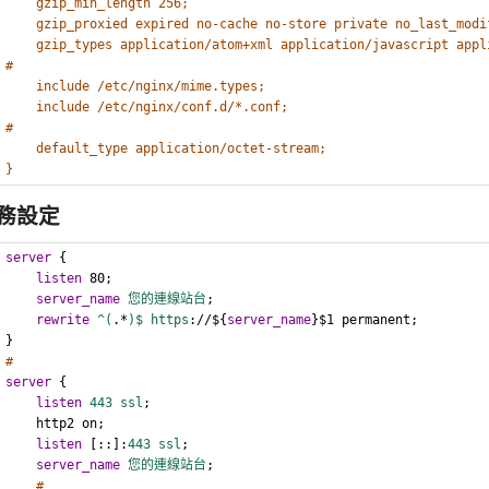
gzip_min_length 256;
gzip_proxied expired no-cache no-store private no_last_modi
gzip_types application/atom+xml application/javascript appl
#
include /etc/nginx/mime.types;
include /etc/nginx/conf.d/*.conf;
#
default_type application/octet-stream;
}
務設定
server
 {
listen
 80;
server_name
您的連線站台
;
rewrite
^(
.*
)$ https
://${
server_name
}$1 permanent;
}
#
server
 {
listen
443 ssl
;
    http2 on;
listen
 [::]:
443 ssl
;
server_name
您的連線站台
;
#