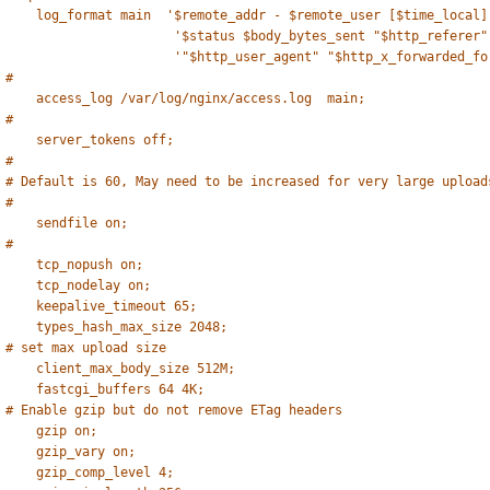
log_format main  '$remote_addr - $remote_user [$time_local]
'$status $body_bytes_sent "$http_referer"
'"$http_user_agent" "$http_x_forwarded_fo
#
access_log /var/log/nginx/access.log  main;
#
server_tokens off;
#
# Default is 60, May need to be increased for very large upload
#
sendfile on;
#
tcp_nopush on;
tcp_nodelay on;
keepalive_timeout 65;
types_hash_max_size 2048;
# set max upload size
client_max_body_size 512M;
fastcgi_buffers 64 4K;
# Enable gzip but do not remove ETag headers
gzip on;
gzip_vary on;
gzip_comp_level 4;