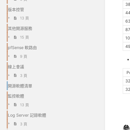
3
版本控管
4
13 頁
6
其他開源服務
8
15 頁
1
4
pfSense 軟路由
9 頁
線上會議
P
3 頁
3
開源軟體清單
3
監控軟體
13 頁
Log Server 記錄軟體
3 頁
參