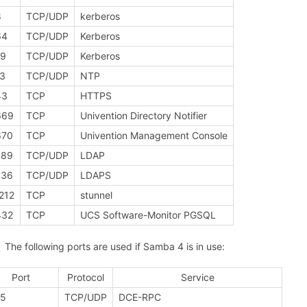
8
TCP/UDP
kerberos
64
TCP/UDP
Kerberos
49
TCP/UDP
Kerberos
23
TCP/UDP
NTP
43
TCP
HTTPS
669
TCP
Univention Directory Notifier
670
TCP
Univention Management Console
389
TCP/UDP
LDAP
636
TCP/UDP
LDAPS
212
TCP
stunnel
432
TCP
UCS Software-Monitor PGSQL
The following ports are used if Samba 4 is in use:
Port
Protocol
Service
35
TCP/UDP
DCE-RPC