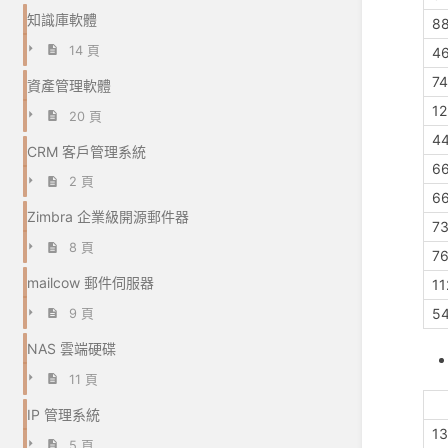
知識庫軟體
8
14 頁
4
7
資產管理軟體
1
20 頁
4
CRM 客戶管理系統
6
2 頁
6
Zimbra 企業級開源郵件器
7
8 頁
7
mailcow 郵件伺服器
11
5
9 頁
NAS 雲端硬碟
11 頁
IP 管理系統
1
5 頁