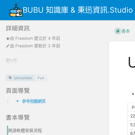
BUBU 知識庫 & 秉迅資訊.Studio
詳細資訊
書本
由
Freedom
建立於
4 年前
由
Freedom
更新於
3 年前
動作
Univention
Port
BU
頁面導覽
參考相關網頁
P
2
書本導覽
5
開源軟體安裝流程
6