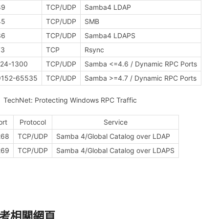
89
TCP/UDP
Samba4 LDAP
45
TCP/UDP
SMB
36
TCP/UDP
Samba4 LDAPS
73
TCP
Rsync
024-1300
TCP/UDP
Samba <=4.6 / Dynamic RPC Ports
9152-65535
TCP/UDP
Samba >=4.7 / Dynamic RPC Ports
TechNet: Protecting Windows RPC Traffic
ort
Protocol
Service
268
TCP/UDP
Samba 4/Global Catalog over LDAP
269
TCP/UDP
Samba 4/Global Catalog over LDAPS
考相關網頁