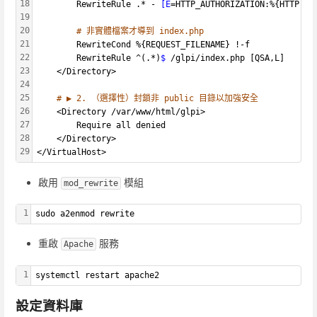
18
        RewriteRule .* - 
[E
=HTTP_AUTHORIZATION:%{HTTP:Au
19
20
# 非實體檔案才導到 index.php
21
        RewriteCond %{REQUEST_FILENAME} !-f
22
        RewriteRule ^(.*)
$ 
/glpi/index.php [QSA,L]
23
    </Directory>
24
25
# ▶ 2. （選擇性）封鎖非 public 目錄以加強安全
26
    <Directory /var/www/html/glpi>
27
        Require all denied
28
    </Directory>
29
</VirtualHost>
啟用
模組
mod_rewrite
1
sudo a2enmod rewrite
重啟
服務
Apache
1
systemctl restart apache2
設定資料庫