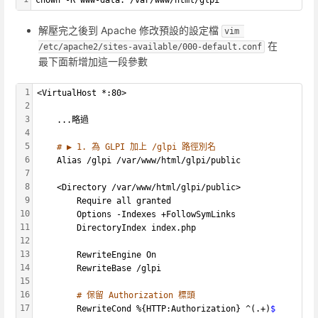
chown -R www-data: /var/www/html/glpi
解壓完之後到 Apache 修改預設的設定檔
vim 
在
/etc/apache2/sites-available/000-default.conf
最下面新增加這一段參數
1
<VirtualHost *:80>
2
3
    ...略過
4
5
# ▶ 1. 為 GLPI 加上 /glpi 路徑別名
6
    Alias /glpi /var/www/html/glpi/public
7
8
    <Directory /var/www/html/glpi/public>
9
        Require all granted
10
        Options -Indexes +FollowSymLinks
11
        DirectoryIndex index.php
12
13
        RewriteEngine On
14
        RewriteBase /glpi
15
16
# 保留 Authorization 標頭
17
        RewriteCond %{HTTP:Authorization} ^(.+)
$