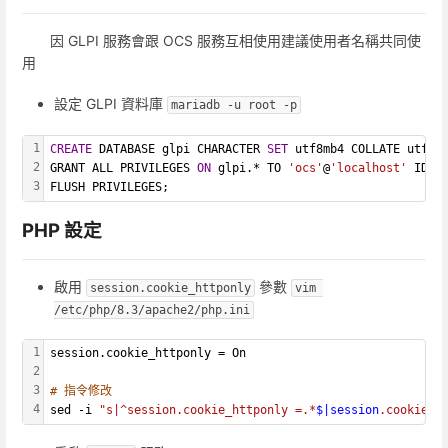
因 GLPI 服務會跟 OCS 服務互相使用建議使用者名稱共同使
用
設定 GLPI 資料庫
mariadb -u root -p
1
CREATE
 DATABASE glpi CHARACTER 
SET
 utf8mb4 COLLATE utf8m
2
GRANT ALL PRIVILEGES 
ON
 glpi.* TO 
'ocs'
@
'localhost'
 IDEN
3
FLUSH PRIVILEGES;
PHP 設定
啟用
參數
session.cookie_httponly
vim 
/etc/php/8.3/apache2/php.ini
1
session.cookie_httponly = On
2
3
# 指令修改
4
sed -i 
"s|^session.cookie_httponly =.*
$|session
.cookie_h