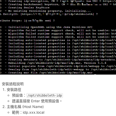
安裝過程說明
安裝路徑
預設值：
/opt/shibboleth-idp
建議直接按 Enter 使用預設值。
主機名稱 (Host Name)
範例：idp.xxx.local