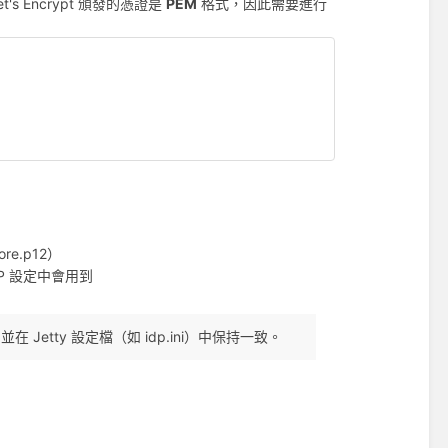
's Encrypt 頒發的憑證是
PEM
格式，因此需要進行
ore.p12）
IdP 設定中會用到
 Jetty 設定檔（如 idp.ini）中保持一致。