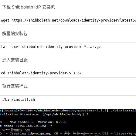
下載 Shibboleth IdP 安裝包
wget https://shibboleth.net/downloads/identity-provider/latest5
解壓縮安裝包
tar -zxvf shibboleth-identity-provider-*.tar.gz
進入安裝目錄
cd shibboleth-identity-provider-5.1.6/
執行安裝程式
./bin/install.sh