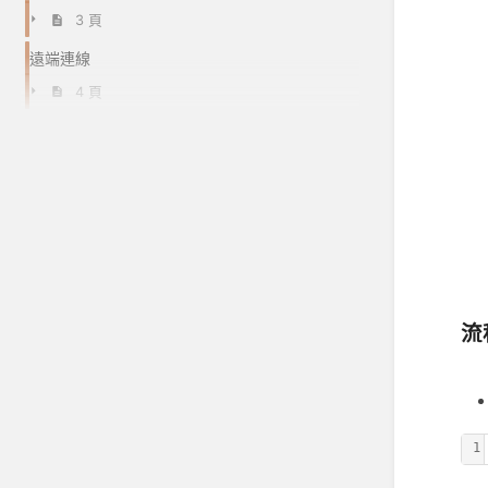
3 頁
遠端連線
4 頁
流
1