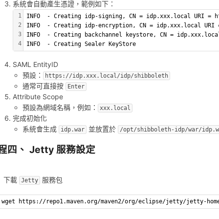
系統會自動產生憑證，範例如下：
1
INFO  - Creating idp-signing, CN = idp.xxx.local URI = h
2
INFO  - Creating idp-encryption, CN = idp.xxx.local URI 
3
INFO  - Creating backchannel keystore, CN = idp.xxx.loca
4
INFO  - Creating Sealer KeyStore
SAML EntityID
預設：
https://idp.xxx.local/idp/shibboleth
通常可直接按
Enter
Attribute Scope
預設為網域名稱，例如：
xxx.local
完成初始化
系統會生成
並放置於
idp.war
/opt/shibboleth-idp/war/idp.w
程四、 Jetty 服務設定
下載
服務包
Jetty
wget https://repo1.maven.org/maven2/org/eclipse/jetty/jetty-hom