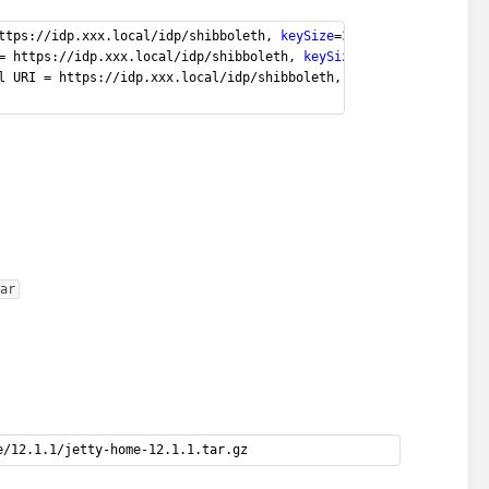
ttps://idp.xxx.local/idp/shibboleth, 
keySize
=
3072
= https://idp.xxx.local/idp/shibboleth, 
keySize
=
3072
l URI = https://idp.xxx.local/idp/shibboleth, 
keySize
=
3072
ar
e/12.1.1/jetty-home-12.1.1.tar.gz