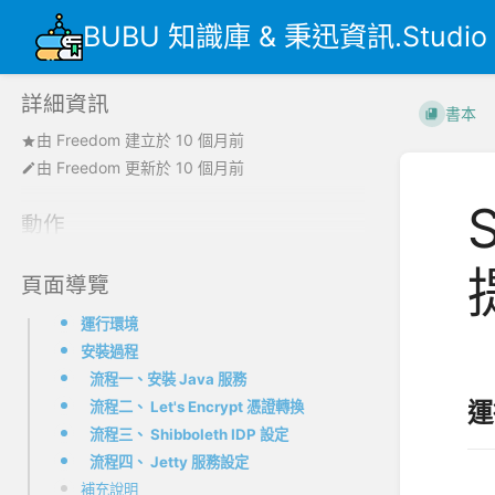
BUBU 知識庫 & 秉迅資訊.Studio
詳細資訊
書本
由
Freedom
建立於
10 個月前
由
Freedom
更新於
10 個月前
動作
頁面導覽
運行環境
安裝過程
BU
流程一、安裝 Java 服務
運
流程二、 Let's Encrypt 憑證轉換
流程三、 Shibboleth IDP 設定
流程四、 Jetty 服務設定
環境
補充說明