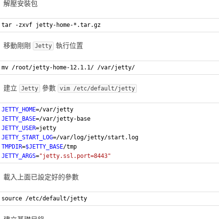
解壓安裝包
tar -zxvf jetty-home-*.tar.gz
移動剛剛
執行位置
Jetty
mv /root/jetty-home-12.1.1/ /var/jetty/
建立
參數
Jetty
vim /etc/default/jetty
JETTY_HOME
=/var/jetty
JETTY_BASE
=/var/jetty-base
JETTY_USER
=jetty
JETTY_START_LOG
=/var/log/jetty/start.log
TMPDIR
=
$JETTY_BASE
/tmp
JETTY_ARGS
=
"jetty.ssl.port=8443"
載入上面已設定好的參數
source /etc/default/jetty