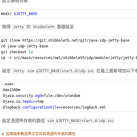
建立基礎目錄
mkdir 
$JETTY_BASE
取得
的
基礎設定
Jetty
Shibboleth
git clone https://git.shibboleth.net/git/java-idp-jetty-base
cd java-idp-jetty-base
git checkout 
12
cp -r src/main/resources/net/shibboleth/idp/module/jetty/jetty-
設定
在最上面新增加以下
Jetty
vim $JETTY_BASE/start.d/idp.ini
--exec
-Xmx1500m
-Djava.security
.egd
=file:/dev/urandom
-Djava.io
.tmpdir
=tmp
-Dlogback
.configurationFile
=resources/logback.xml
設定憑證所存放的路徑
vim $JETTY_BASE/start.d/idp.ini
# 這兩個參數是修正您目前憑證所存放的路徑