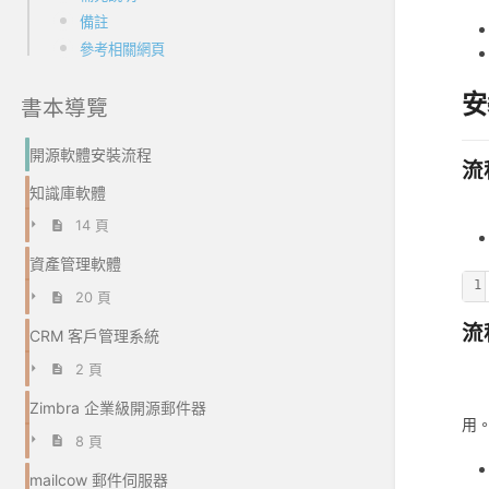
備註
參考相關網頁
安
書本導覽
開源軟體安裝流程
流
知識庫軟體
14 頁
資產管理軟體
1
20 頁
流
CRM 客戶管理系統
2 頁
Zimbra 企業級開源郵件器
用
8 頁
mailcow 郵件伺服器