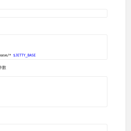
base/* 
$JETTY_BASE
參數