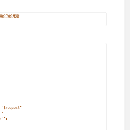
本預設的設定檔
 "$request" '
 '
r"';