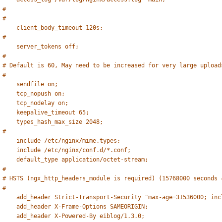
#
#
client_body_timeout 120s;
#
server_tokens off;
#
# Default is 60, May need to be increased for very large upload
#
sendfile on;
tcp_nopush on;
tcp_nodelay on;
keepalive_timeout 65;
types_hash_max_size 2048;
#
include /etc/nginx/mime.types;
include /etc/nginx/conf.d/*.conf;
default_type application/octet-stream;
#
# HSTS (ngx_http_headers_module is required) (15768000 seconds 
#
add_header Strict-Transport-Security "max-age=31536000; inc
add_header X-Frame-Options SAMEORIGIN;
add_header X-Powered-By eiblog/1.3.0;