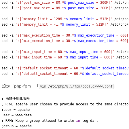
sed -i 
"s|^post_max_size = 8M.*
$|post_max_size
 = 200M|"
 /etc/ph
sed -i 
"s|^post_max_size = 8M.*
$|post_max_size
 = 200M|"
 /etc/ph
sed -i 
"s|^memory_limit = 128M.*
$|memory_limit
 = 512M|"
 /etc/ph
sed -i 
"s|^memory_limit = -1.*
$|memory_limit
 = 512M|"
 /etc/php/
sed -i 
"s|^max_execution_time = 30.*
$|max_execution_time
 = 600|
sed -i 
"s|^max_execution_time = 30.*
$|max_execution_time
 = 600|
sed -i 
"s|^max_input_time = 60.*
$|max_input_time
 = 600|"
 /etc/p
sed -i 
"s|^max_input_time = 60.*
$|max_input_time
 = 600|"
 /etc/p
sed -i 
"s|^default_socket_timeout = 60.*
$|default_socket_timeou
sed -i 
"s|^default_socket_timeout = 60.*
$|default_socket_timeou
設定「php-fpm」「
」
vim /etc/php/8.5/fpm/pool.d/www.conf
; 由誰使用此服務
; RPM: apache user chosen to provide access to the same directo
;user = apache
user = www-data
; RPM: Keep a group allowed to write 
in
 log dir.
;group = apache