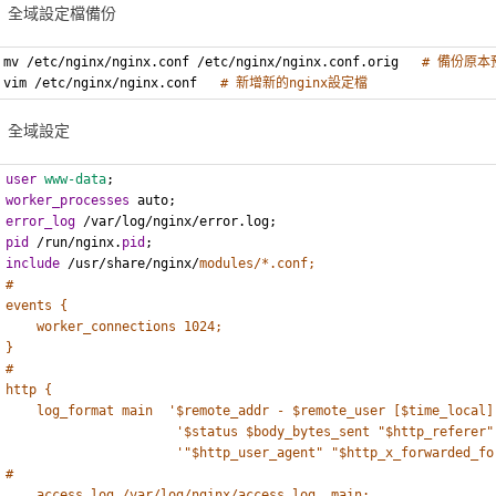
全域設定檔備份
mv /etc/nginx/nginx.conf /etc/nginx/nginx.conf.orig   
# 備份原
vim /etc/nginx/nginx.conf   
# 新增新的nginx設定檔
全域設定
user
www-data
;
worker_processes
 auto;
error_log
 /var/log/nginx/error.log;
pid
 /run/nginx.
pid
;
include
 /usr/share/nginx/
modules/*.conf;
#
events {
worker_connections 1024;
}
#
http {
log_format main  '$remote_addr - $remote_user [$time_local]
'$status $body_bytes_sent "$http_referer"
'"$http_user_agent" "$http_x_forwarded_fo
#
access_log /var/log/nginx/access.log  main;