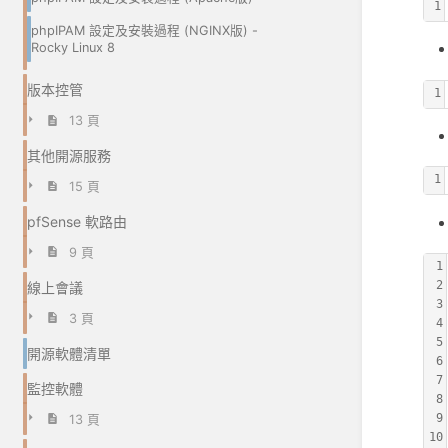
1
phpIPAM 設定及安裝過程 (NGINX版) -
Rocky Linux 8
版本控管
1
13 頁
其他開源服務
1
15 頁
pfSense 軟路由
9 頁
1
2
線上會議
3
3 頁
4
5
開源軟體清單
6
7
監控軟體
8
9
13 頁
10