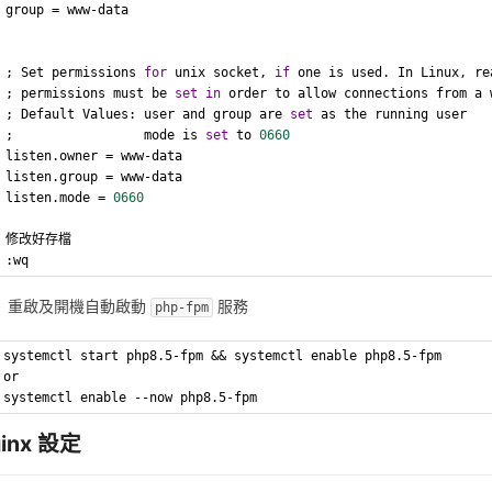
group = www-data
; Set permissions 
for
 unix socket, 
if
 one is used. In Linux, re
; permissions must be 
set
in
 order to allow connections from a 
; Default Values: user and group are 
set
 as the running user
;                 mode is 
set
 to 
0660
listen.owner = www-data
listen.group = www-data
listen.mode = 
0660
修改好存檔
:wq
重啟及開機自動啟動
服務
php-fpm
systemctl start php8.5-fpm && systemctl enable php8.5-fpm
or
systemctl enable --now php8.5-fpm
inx 設定