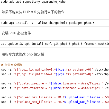
sudo add-apt-repository ppa:ondrej/php
如果不能安裝 PHP 8.5 先執行以下的指令
sudo apt install -y --allow-change-held-packages php8.5
安裝 PHP 必要套件
apt update && apt install curl git php8.5 php8.5-{common,mbstri
用指令方式修改 php 設定檔
# 指令方式修改
sed -i 
"s|^;cgi.fix_pathinfo=1.*
$|cgi
.fix_pathinfo=0|"
 /etc/php
sed -i 
"s|^;cgi.fix_pathinfo=1.*
$|cgi
.fix_pathinfo=0|"
 /etc/php
sed -i 
"s|^;date.timezone =.*
$|date
.timezone = Asia/Taipei|"
 /e
sed -i 
"s|^;date.timezone =.*
$|date
.timezone = Asia/Taipei|"
 /e
sed -i 
"s|^upload_max_filesize = 2M.*
$|upload_max_filesize
 = 50
sed -i 
"s|^upload_max_filesize = 2M.*
$|upload_max_filesize
 = 50