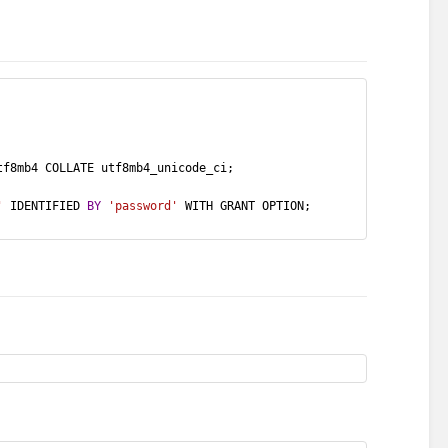
tf8mb4 COLLATE utf8mb4_unicode_ci; 
'
 IDENTIFIED 
BY
'password'
 WITH GRANT OPTION; 