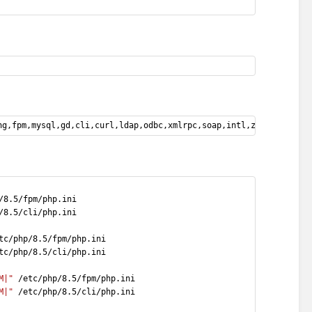
ng,fpm,mysql,gd,cli,curl,ldap,odbc,xmlrpc,soap,intl,zip,tidy,xml
/8.5/fpm/php.ini
/8.5/cli/php.ini
tc/php/8.5/fpm/php.ini
tc/php/8.5/cli/php.ini
M|"
 /etc/php/8.5/fpm/php.ini
M|"
 /etc/php/8.5/cli/php.ini