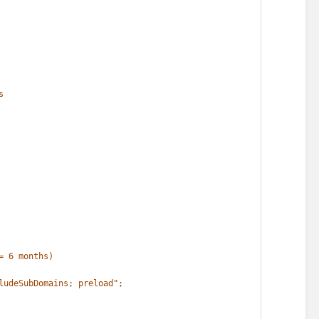
s
= 6 months)
ludeSubDomains; preload";